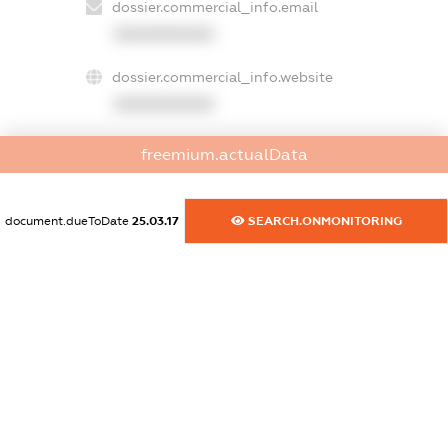
dossier.commercial_info.email
XXXXXXXXXX
dossier.commercial_info.website
XXXXXXXXXX
dossier.commercial_info.activity
freemium.actualData
XXXXXXXXXX
document.dueToDate
25.03.17
SEARCH.ONMONITORING
freemium.exampleText_1
freemium.exampleText_2
freemium.anonymousPerSearch2
FREEMIUM.DETAILS
FREEMIUM.REGISTER