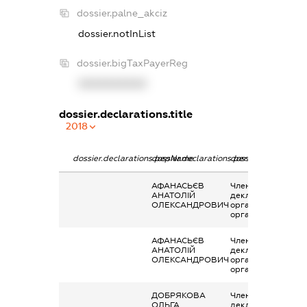
dossier.palne_akciz
dossier.notInList
dossier.bigTaxPayerReg
XXXXXXXXXX
dossier.declarations.title
2018
dossier.declarations.pepName
dossier.declarations.personName
dossier.declaration
АФАНАСЬЄВ
Членство суб’єкта
АНАТОЛІЙ
декларування в
ОЛЕКСАНДРОВИЧ
організаціях та їх
органах
АФАНАСЬЄВ
Членство суб’єкта
АНАТОЛІЙ
декларування в
ОЛЕКСАНДРОВИЧ
організаціях та їх
органах
ДОБРЯКОВА
Членство суб’єкта
ОЛЬГА
декларування в