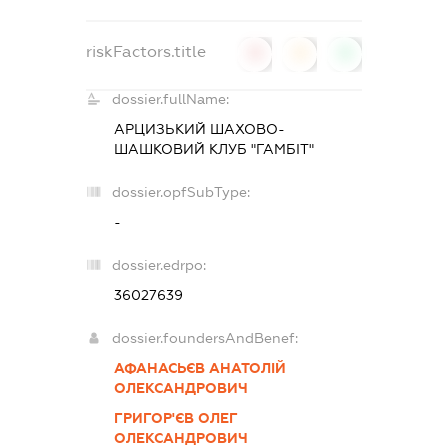
riskFactors.title
0
0
0
dossier.fullName:
АРЦИЗЬКИЙ ШАХОВО-
ШАШКОВИЙ КЛУБ "ГАМБІТ"
dossier.opfSubType:
-
dossier.edrpo:
36027639
dossier.foundersAndBenef:
АФАНАСЬЄВ АНАТОЛІЙ
ОЛЕКСАНДРОВИЧ
ГРИГОР'ЄВ ОЛЕГ
ОЛЕКСАНДРОВИЧ