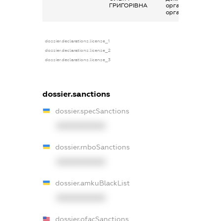
ГРИГОРІВНА
організаціях та їх
органах
dossier.declarations.license_1
dossier.declarations.license_2
dossier.declarations.license_3
dossier.sanctions
dossier.specSanctions
XXXXXXXXXX
dossier.rnboSanctions
XXXXXXXXXX
dossier.amkuBlackList
XXXXXXXXXX
dossier.ofacSanctions