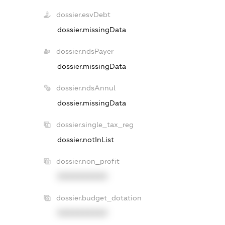
dossier.esvDebt
dossier.missingData
dossier.ndsPayer
dossier.missingData
dossier.ndsAnnul
dossier.missingData
dossier.single_tax_reg
dossier.notInList
dossier.non_profit
XXXXXXXXXX
dossier.budget_dotation
XXXXXXXXXX