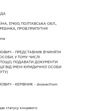
АДА
ЇНА, 37400, ПОЛТАВСЬКА ОБЛ.,
ГРЕБІНКА, ПРОВ.ПРИПУТНЯ
їна
ЛОВИЧ
-
ПРЕДСТАВНИК
ВЧИНЯТИ
 ОСОБИ, У ТОМУ ЧИСЛІ
 ТОЩО, ПОДАВАТИ ДОКУМЕНТИ
ІЇ ВІД ІМЕНІ ЮРИДИЧНОЇ ОСОБИ
УТУ)
ЛОВИЧ
-
КЕРІВНИК
- dossier.from
дає статусу кінцевого