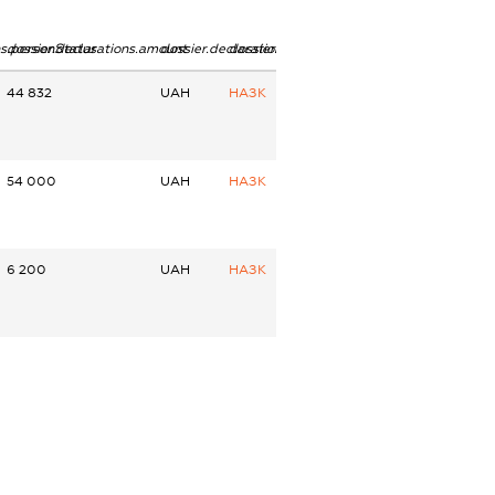
ns.personStatus
dossier.declarations.amount
dossier.declarations.currency
dossier.declarations.source
44 832
UAH
НАЗК
54 000
UAH
НАЗК
6 200
UAH
НАЗК