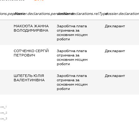
tions.pepName
dossier.declarations.personName
dossier.declarations.relType
dossier.declaratio
МАКСЮТА ЖАННА
Заробітна плата
Декларант
ВОЛОДИМИРІВНА
отримана за
основним місцем
роботи
СОТЧЕНКО СЕРГІЙ
Заробітна плата
Декларант
ПЕТРОВИЧ
отримана за
основним місцем
роботи
ШПЕГЕЛЬ ЮЛІЯ
Заробітна плата
Декларант
ВАЛЕНТИНІВНА
отримана за
основним місцем
роботи
nse_1
ense_2
ense_3