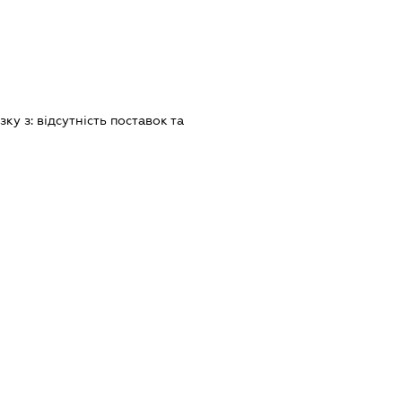
зку з:
вiдсутнiсть поставок та