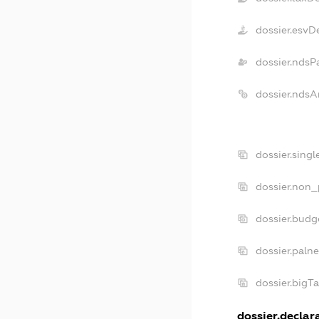
dossier.esvD
dossier.ndsP
dossier.ndsA
dossier.sing
dossier.non_
dossier.budg
dossier.paln
dossier.bigT
dossier.declara