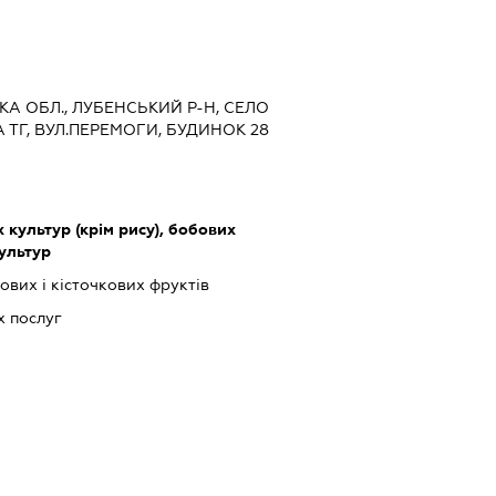
ЬКА ОБЛ., ЛУБЕНСЬКИЙ Р-Н, СЕЛО
А ТГ, ВУЛ.ПЕРЕМОГИ, БУДИНОК 28
культур (крім рису), бобових
культур
вих і кісточкових фруктів
 послуг