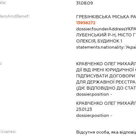
te:
31.08.09
dersAndBenef:
ГРЕБІНКІВСЬКА МІСЬКА Р
13956272
dossier.founderAddress
УКРА
ЛУБЕНСЬКИЙ Р-Н, МІСТО 
ОЛЕКСІЯ, БУДИНОК 1
statements.nationality:
Укра
:
КРАВЧЕНКО ОЛЕГ МИХАЙ
ДІЇ ВІД ІМЕНІ ЮРИДИЧНОЇ
ПІДПИСУВАТИ ДОГОВОРИ
ДЛЯ ДЕРЖАВНОЇ РЕЄСТРАЦ
(ДІЄ ВІДПОВІДНО ДО СТАТ
dossier.position -
КРАВЧЕНКО ОЛЕГ МИХАЙ
23.01.23
dossier.position -
iciaries:
Відсутня особа, яка відпові