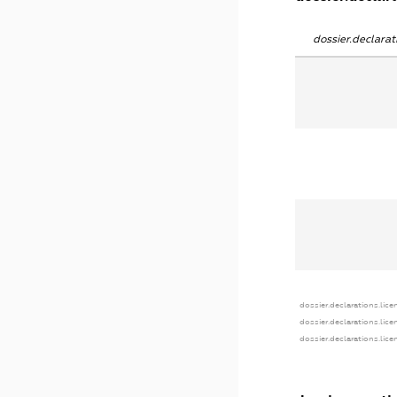
dossier.declara
dossier.declarations.lice
dossier.declarations.lic
dossier.declarations.lic