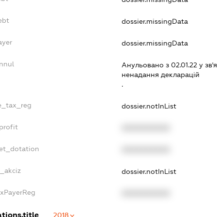
ebt
dossier.missingData
ayer
dossier.missingData
nnul
Анульовано з 02.01.22 у зв'я
ненадання декларацiй
.
le_tax_reg
dossier.notInList
profit
XXXXXXXXXX
et_dotation
XXXXXXXXXX
e_akciz
dossier.notInList
axPayerReg
XXXXXXXXXX
tions.title
2018