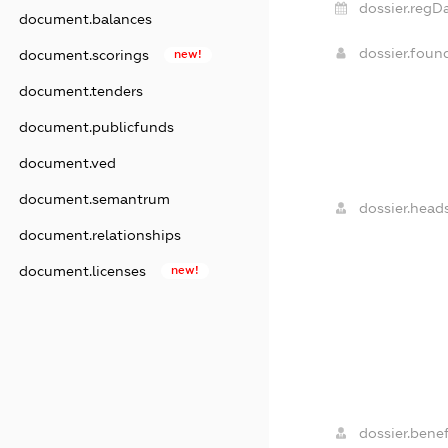
dossier.regDa
document.balances
dossier.foun
document.scorings
new!
document.tenders
document.publicfunds
document.ved
document.semantrum
dossier.heads
document.relationships
document.licenses
new!
dossier.benef