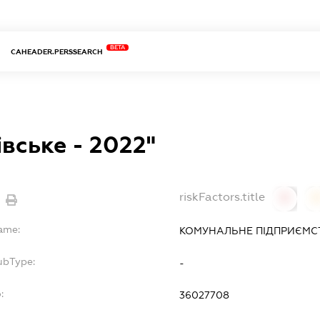
BETA
CAHEADER.PERSSEARCH
івське - 2022"
riskFactors.title
0
Name:
КОМУНАЛЬНЕ ПІДПРИЄМСТВО
ubType:
-
:
36027708