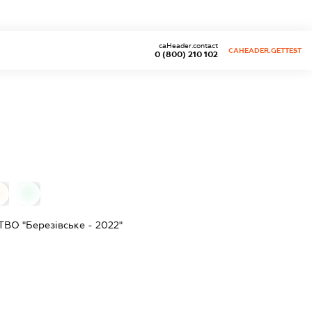
caHeader.contact
CAHEADER.GETTEST
0 (800) 210 102
0
0
 "Березівське - 2022"