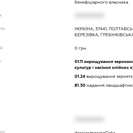
бенефіціарного власника
:
XXXXXXXXXX
ss:
УКРАЇНА, 37441, ПОЛТАВС
БЕРЕЗІВКА, ГРЕБІНКІВСЬК
l:
0 грн.
:
01.11
вирощування зернових 
культур і насіння олійних 
01.24
вирощування зернятко
81.30
надання ландшафтних
XXXXXXXXXX
ebt
dossier.missingData