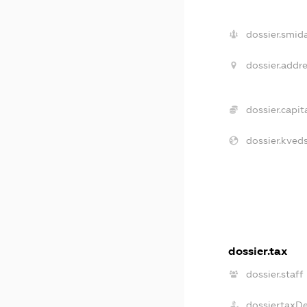
dossier.smida
dossier.addre
dossier.capita
dossier.kveds
dossier.tax
dossier.staff
dossier.taxD