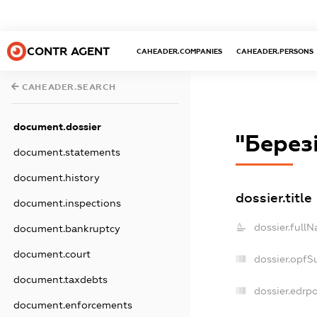
CONTR AGENT
CAHEADER.COMPANIES
CAHEADER.PERSONS
CAHEADER.SEARCH
document.dossier
"Берез
document.statements
document.history
dossier.title
document.inspections
dossier.full
document.bankruptcy
document.court
dossier.opfS
document.taxdebts
dossier.edrpo
document.enforcements