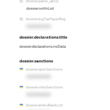
dossier.palne_akciz
dossier.notInList
dossier.bigTaxPayerReg
XXXXXXXXXX
dossier.declarations.title
dossier.declarations.noData
dossier.sanctions
dossier.specSanctions
XXXXXXXXXX
dossier.rnboSanctions
XXXXXXXXXX
dossier.amkuBlackList