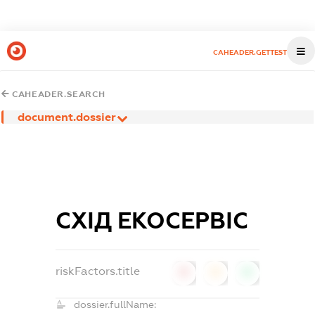
CAHEADER.GETTEST
CAHEADER.SEARCH
document.dossier
СХІД ЕКОСЕРВІС
riskFactors.title
0
0
0
dossier.fullName: