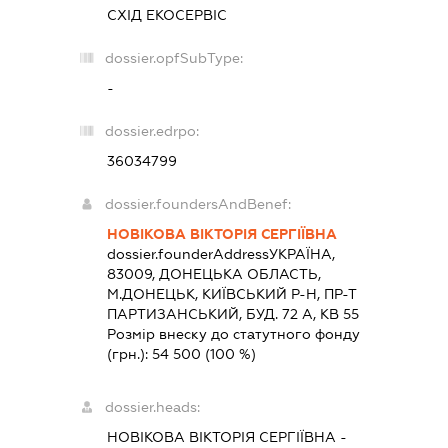
СХІД ЕКОСЕРВІС
dossier.opfSubType:
-
dossier.edrpo:
36034799
dossier.foundersAndBenef:
НОВІКОВА ВІКТОРІЯ СЕРГІЇВНА
dossier.founderAddress
УКРАЇНА,
83009, ДОНЕЦЬКА ОБЛАСТЬ,
М.ДОНЕЦЬК, КИЇВСЬКИЙ Р-Н, ПР-Т
ПАРТИЗАНСЬКИЙ, БУД. 72 А, КВ 55
Розмір внеску до статутного фонду
(грн.):
54 500
(100 %)
dossier.heads:
НОВІКОВА ВІКТОРІЯ СЕРГІЇВНА
-