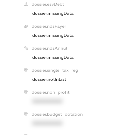
dossier.esvDebt
dossier.missingData
dossier.ndsPayer
dossier.missingData
dossier.ndsAnnul
dossier.missingData
dossier.single_tax_reg
dossier.notInList
dossier.non_profit
XXXXXXXXXX
dossier.budget_dotation
XXXXXXXXXX