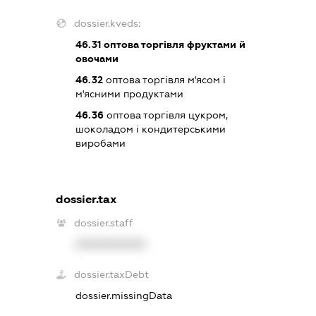
dossier.kveds:
46.31
оптова торгівля фруктами й
овочами
46.32
оптова торгівля м'ясом і
м'ясними продуктами
46.36
оптова торгівля цукром,
шоколадом і кондитерськими
виробами
dossier.tax
dossier.staff
XXXXXXXXXX
dossier.taxDebt
dossier.missingData