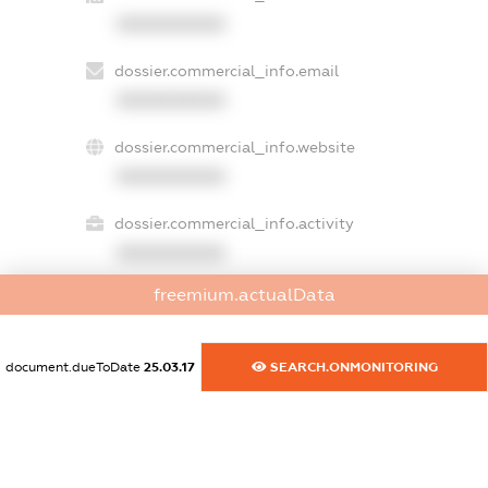
XXXXXXXXXX
dossier.commercial_info.email
XXXXXXXXXX
dossier.commercial_info.website
XXXXXXXXXX
dossier.commercial_info.activity
XXXXXXXXXX
freemium.actualData
freemium.exampleText_1
freemium.exampleText_2
document.dueToDate
25.03.17
SEARCH.ONMONITORING
freemium.anonymousPerSearch2
FREEMIUM.DETAILS
FREEMIUM.REGISTER