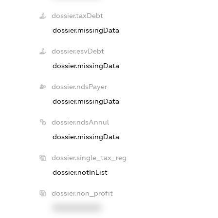
dossier.taxDebt
dossier.missingData
dossier.esvDebt
dossier.missingData
dossier.ndsPayer
dossier.missingData
dossier.ndsAnnul
dossier.missingData
dossier.single_tax_reg
dossier.notInList
dossier.non_profit
XXXXXXXXXX