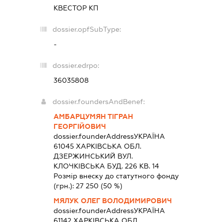
КВЕСТОР КП
dossier.opfSubType:
-
dossier.edrpo:
36035808
dossier.foundersAndBenef:
АМБАРЦУМЯН ТІГРАН
ГЕОРГІЙОВИЧ
dossier.founderAddress
УКРАЇНА
61045 ХАРКIВСЬКА ОБЛ.
ДЗЕРЖИНСЬКИЙ ВУЛ.
КЛОЧКІВСЬКА БУД. 226 КВ. 14
Розмір внеску до статутного фонду
(грн.):
27 250
(50 %)
МЯЛУК ОЛЕГ ВОЛОДИМИРОВИЧ
dossier.founderAddress
УКРАЇНА
61142 ХАРКIВСЬКА ОБЛ.