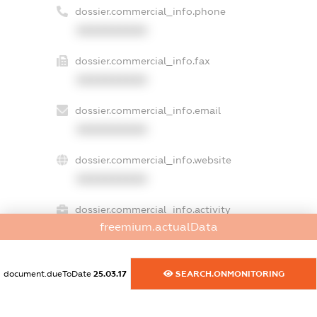
dossier.commercial_info.phone
XXXXXXXXXX
dossier.commercial_info.fax
XXXXXXXXXX
dossier.commercial_info.email
XXXXXXXXXX
dossier.commercial_info.website
XXXXXXXXXX
dossier.commercial_info.activity
freemium.actualData
XXXXXXXXXX
document.dueToDate
25.03.17
SEARCH.ONMONITORING
freemium.exampleText_1
freemium.exampleText_2
freemium.anonymousPerSearch2