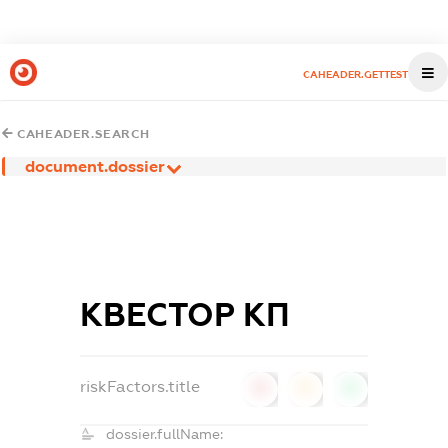
CAHEADER.GETTEST
CAHEADER.SEARCH
document.dossier
КВЕСТОР КП
riskFactors.title
0
0
0
dossier.fullName: