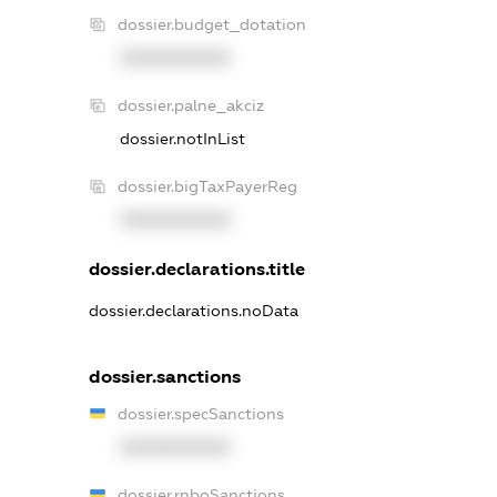
dossier.budget_dotation
XXXXXXXXXX
dossier.palne_akciz
dossier.notInList
dossier.bigTaxPayerReg
XXXXXXXXXX
dossier.declarations.title
dossier.declarations.noData
dossier.sanctions
dossier.specSanctions
XXXXXXXXXX
dossier.rnboSanctions