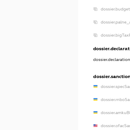
dossier.budge
dossier.palne_
dossier.bigTa
dossier.declarat
dossier.declaratio
dossier.sanctio
dossier.specSa
dossier.rnboS
dossier.amkuB
dossier.ofacSa