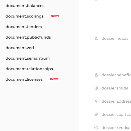
document.balances
document.scorings
new!
document.tenders
document.publicfunds
dossier.heads:
document.ved
document.semantrum
document.relationships
dossier.benefic
document.licenses
new!
dossier.smida:
dossier.address
dossier.capital:
dossier.kveds: