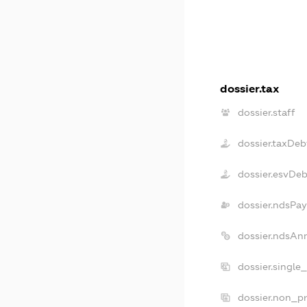
dossier.tax
dossier.staff
dossier.taxDeb
dossier.esvDe
dossier.ndsPay
dossier.ndsAn
dossier.single
dossier.non_pr