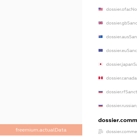
dossier.ofacN
dossier.gbSan
dossier.ausSan
dossier.euSanc
dossier.japanS
dossier.canad
dossier.rfSanc
dossier.russia
dossier.comme
freemium.actualData
dossier.comme