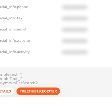
rcial_info.phone
XXXXXXXXXX
cial_info.fax
XXXXXXXXXX
cial_info.email
XXXXXXXXXX
cial_info.website
XXXXXXXXXX
cial_info.activity
XXXXXXXXXX
mpleText_1
ampleText_2
onymousPerSearch2
ETAILS
FREEMIUM.REGISTER