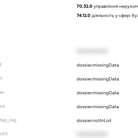
70.32.0
управління нерухо
74.12.0
діяльність у сфері б
XXXXXXXXXX
t
dossier.missingData
bt
dossier.missingData
er
dossier.missingData
nul
dossier.missingData
_tax_reg
dossier.notInList
ofit
XXXXXXXXXX