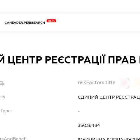
BETA
CAHEADER.PERSSEARCH
 ЦЕНТР РЕЄСТРАЦІЇ ПРАВ
riskFactors.title
0
0
me:
ЄДИНИЙ ЦЕНТР РЕЄСТРАЦІ
bType:
-
36038484
ersAndBenef:
ЮРИДИЧНА КОМПАНІЯ "П