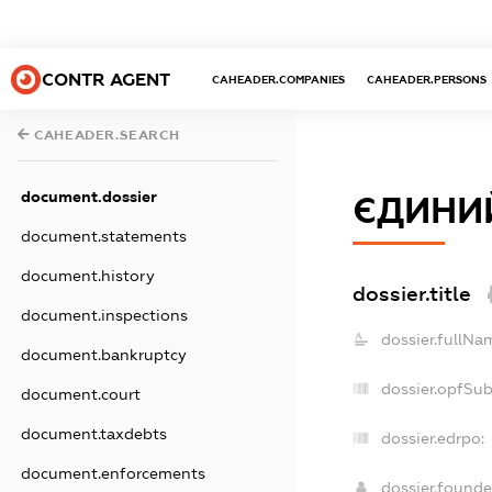
CONTR AGENT
CAHEADER.COMPANIES
CAHEADER.PERSONS
CAHEADER.SEARCH
document.dossier
ЄДИНИЙ
document.statements
document.history
dossier.title
document.inspections
dossier.fullNa
document.bankruptcy
dossier.opfSu
document.court
document.taxdebts
dossier.edrpo:
document.enforcements
dossier.found