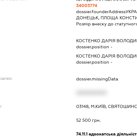
34003774
dossier.founderAddress
УКРА
ДОНЕЦЬК, ПЛОЩА КОНСТИТ
Розмір внеску до статутног
КОСТЕНКО ДАРІЯ ВОЛОД
dossier.position -
КОСТЕНКО ДАРІЯ ВОЛОД
dossier.position -
iaries:
dossier.missingData
XXXXXXXXXX
:
03148, М.КИЇВ, СВЯТОШИНС
52 500 грн.
74.11.1
адвокатська діяльніст