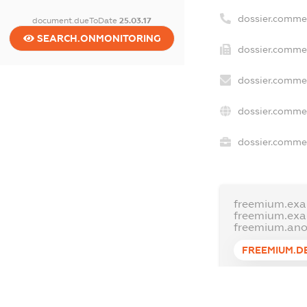
dossier.comme
document.dueToDate
25.03.17
SEARCH.ONMONITORING
dossier.commer
dossier.commer
dossier.commer
dossier.commer
freemium.exa
freemium.ex
freemium.an
FREEMIUM.D