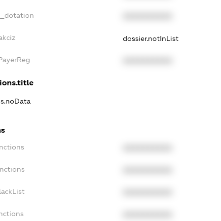
t_dotation
XXXXXXXXXX
akciz
dossier.notInList
xPayerReg
XXXXXXXXXX
ions.title
ns.noData
ns
nctions
XXXXXXXXXX
anctions
XXXXXXXXXX
lackList
XXXXXXXXXX
nctions
XXXXXXXXXX