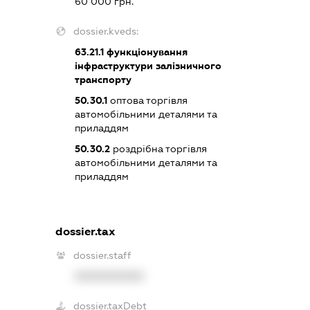
60 000 грн.
dossier.kveds:
63.21.1
функціонування
інфраструктури залізничного
транспорту
50.30.1
оптова торгівля
автомобільними деталями та
приладдям
50.30.2
роздрібна торгівля
автомобільними деталями та
приладдям
dossier.tax
dossier.staff
XXXXXXXXXX
dossier.taxDebt