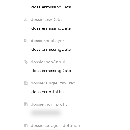
dossier.missingData
dossier.esvDebt
dossier.missingData
dossier.ndsPayer
dossier.missingData
dossier.ndsAnnul
dossier.missingData
dossier.single_tax_reg
dossier.notInList
dossier.non_profit
XXXXXXXXXX
dossier.budget_dotation