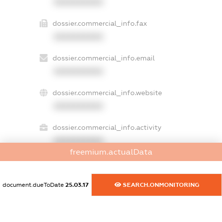
XXXXXXXXXX
dossier.commercial_info.fax
XXXXXXXXXX
dossier.commercial_info.email
XXXXXXXXXX
dossier.commercial_info.website
XXXXXXXXXX
dossier.commercial_info.activity
XXXXXXXXXX
freemium.actualData
freemium.exampleText_1
document.dueToDate
25.03.17
SEARCH.ONMONITORING
freemium.exampleText_2
freemium.anonymousPerSearch2
FREEMIUM.DETAILS