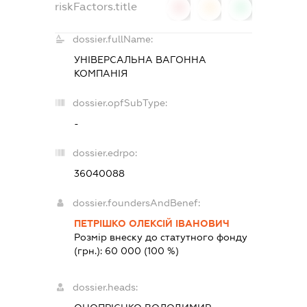
riskFactors.title
0
0
0
dossier.fullName:
УНІВЕРСАЛЬНА ВАГОННА
КОМПАНІЯ
dossier.opfSubType:
-
dossier.edrpo:
36040088
dossier.foundersAndBenef:
ПЕТРІШКО ОЛЕКСІЙ ІВАНОВИЧ
Розмір внеску до статутного фонду
(грн.):
60 000
(100 %)
dossier.heads: