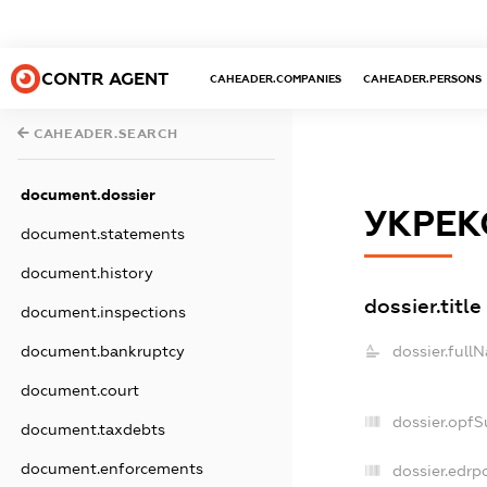
CONTR AGENT
CAHEADER.COMPANIES
CAHEADER.PERSONS
CAHEADER.SEARCH
document.dossier
УКРЕК
document.statements
document.history
dossier.title
document.inspections
document.bankruptcy
dossier.full
document.court
dossier.opf
document.taxdebts
document.enforcements
dossier.edrp