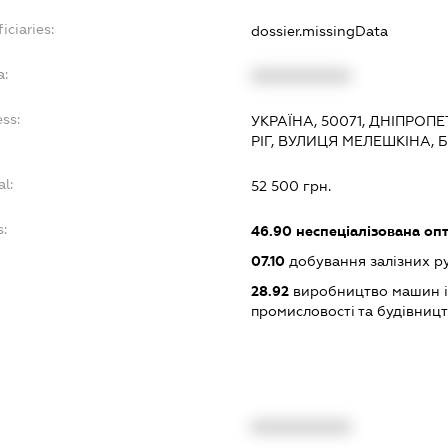
iciaries:
dossier.missingData
a:
XXXXXXXXXX
ess:
УКРАЇНА, 50071, ДНІПРОП
РІГ, ВУЛИЦЯ МЕЛЕШКІНА, 
al:
52 500 грн.
s:
46.90
неспеціалізована опт
07.10
добування залізних р
28.92
виробництво машин і 
промисловості та будівниц
XXXXXXXXXX