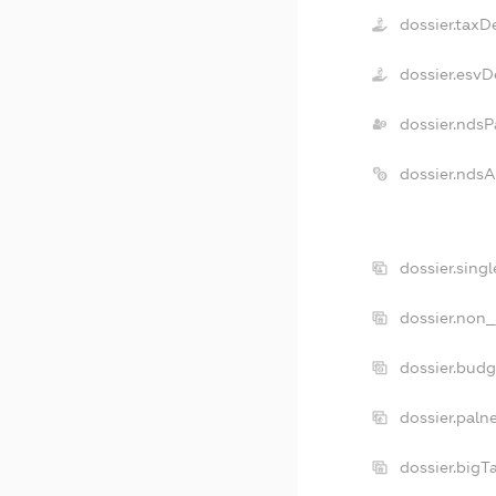
dossier.taxD
dossier.esvD
dossier.ndsP
dossier.nds
dossier.sing
dossier.non_
dossier.bud
dossier.paln
dossier.big