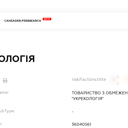
BETA
CAHEADER.PERSSEARCH
ОЛОГІЯ
riskFactors.title
0
Name:
ТОВАРИСТВО З ОБМЕЖЕН
"УКРЕКОЛОГІЯ"
SubType:
-
o:
36040561