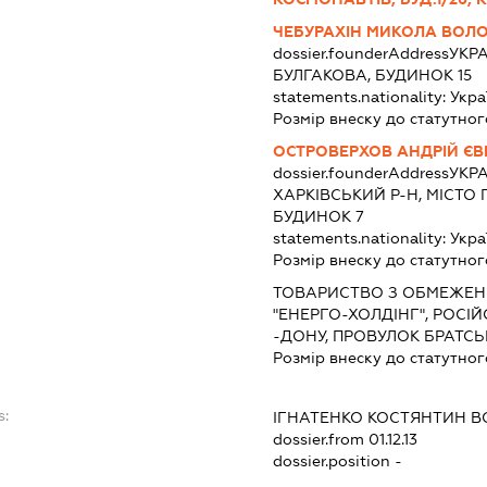
ЧЕБУРАХІН МИКОЛА ВО
dossier.founderAddress
УКРА
БУЛГАКОВА, БУДИНОК 15
statements.nationality:
Укра
Розмір внеску до статутног
ОСТРОВЕРХОВ АНДРІЙ ЄВ
dossier.founderAddress
УКРА
ХАРКІВСЬКИЙ Р-Н, МІСТО
БУДИНОК 7
statements.nationality:
Укра
Розмір внеску до статутног
ТОВАРИСТВО З ОБМЕЖЕН
"ЕНЕРГО-ХОЛДІНГ", РОСІ
-ДОНУ, ПРОВУЛОК БРАТСЬК
Розмір внеску до статутног
s:
ІГНАТЕНКО КОСТЯНТИН 
dossier.from 01.12.13
dossier.position -