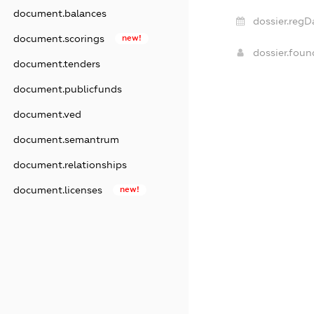
document.balances
dossier.regD
document.scorings
new!
dossier.fou
document.tenders
document.publicfunds
document.ved
document.semantrum
document.relationships
document.licenses
new!