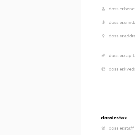
dossier.benef
dossier.smid
dossier.addr
dossier.capit
dossier.kved
dossier.tax
dossier.staff