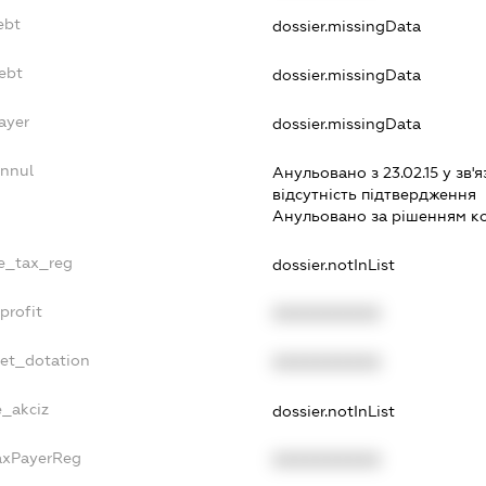
ebt
dossier.missingData
ebt
dossier.missingData
ayer
dossier.missingData
Annul
Анульовано з 23.02.15 у зв'я
вiдсутнiсть пiдтвердження
Анульовано за рiшенням к
le_tax_reg
dossier.notInList
profit
XXXXXXXXXX
get_dotation
XXXXXXXXXX
e_akciz
dossier.notInList
TaxPayerReg
XXXXXXXXXX