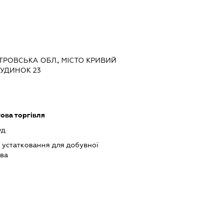
ЕТРОВСЬКА ОБЛ., МІСТО КРИВИЙ
БУДИНОК 23
ова торгівля
уд
устатковання для добувної
тва