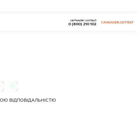
caHeader.contact
CAHEADER.GETTEST
0 (800) 210 102
0
0
ОЮ ВІДПОВІДАЛЬНІСТЮ