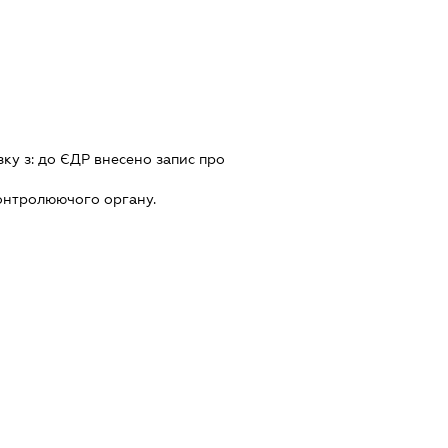
зку з:
до ЄДР внесено запис про
онтролюючого органу.