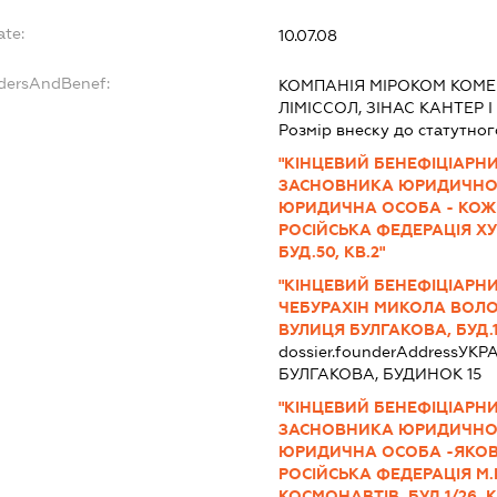
ate:
10.07.08
ndersAndBenef:
КОМПАНІЯ МІРОКОМ КОМЕР
ЛІМІССОЛ, ЗІНАС КАНТЕР І
Розмір внеску до статутног
"КІНЦЕВИЙ БЕНЕФІЦІАРН
ЗАСНОВНИКА ЮРИДИЧНОЇ
ЮРИДИЧНА ОСОБА - КОЖ
РОСІЙСЬКА ФЕДЕРАЦІЯ ХУ
БУД.50, КВ.2"
"КІНЦЕВИЙ БЕНЕФІЦІАРНИ
ЧЕБУРАХІН МИКОЛА ВОЛОД
ВУЛИЦЯ БУЛГАКОВА, БУД.1
dossier.founderAddress
УКРА
БУЛГАКОВА, БУДИНОК 15
"КІНЦЕВИЙ БЕНЕФІЦІАРН
ЗАСНОВНИКА ЮРИДИЧНОЇ
ЮРИДИЧНА ОСОБА -ЯКОВ
РОСІЙСЬКА ФЕДЕРАЦІЯ М.
КОСМОНАВТІВ, БУД.1/26, К