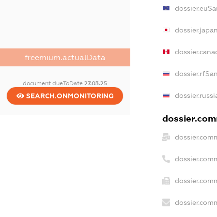
dossier.euSa
dossier.japa
dossier.can
freemium.actualData
dossier.rfSa
document.dueToDate
27.03.25
dossier.russ
SEARCH.ONMONITORING
dossier.comm
dossier.comm
dossier.com
dossier.comm
dossier.comm