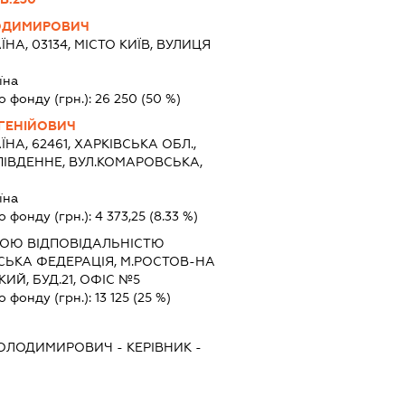
ЛОДИМИРОВИЧ
ЇНА, 03134, МІСТО КИЇВ, ВУЛИЦЯ
їна
о фонду (грн.):
26 250
(50 %)
ГЕНІЙОВИЧ
ЇНА, 62461, ХАРКІВСЬКА ОБЛ.,
 ПІВДЕННЕ, ВУЛ.КОМАРОВСЬКА,
їна
о фонду (грн.):
4 373,25
(8.33 %)
ОЮ ВІДПОВІДАЛЬНІСТЮ
ЙСЬКА ФЕДЕРАЦІЯ, М.РОСТОВ-НА
ИЙ, БУД.21, ОФІС №5
о фонду (грн.):
13 125
(25 %)
ВОЛОДИМИРОВИЧ
-
КЕРІВНИК
-