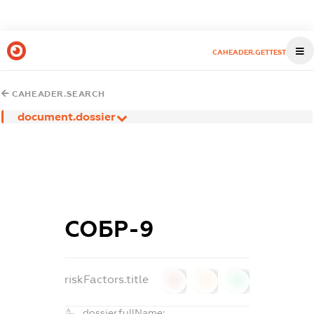
CAHEADER.GETTEST
CAHEADER.SEARCH
document.dossier
СОБР-9
riskFactors.title
0
0
0
dossier.fullName: