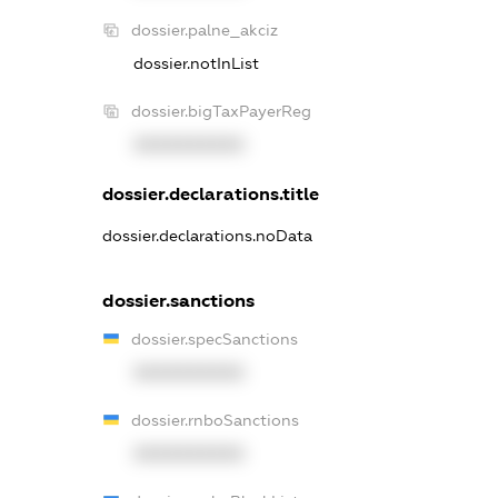
dossier.palne_akciz
dossier.notInList
dossier.bigTaxPayerReg
XXXXXXXXXX
dossier.declarations.title
dossier.declarations.noData
dossier.sanctions
dossier.specSanctions
XXXXXXXXXX
dossier.rnboSanctions
XXXXXXXXXX