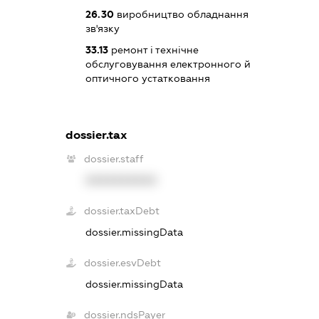
26.30
виробництво обладнання
зв'язку
33.13
ремонт і технічне
обслуговування електронного й
оптичного устатковання
dossier.tax
dossier.staff
XXXXXXXXXX
dossier.taxDebt
dossier.missingData
dossier.esvDebt
dossier.missingData
dossier.ndsPayer