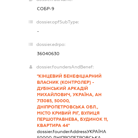
СОБР-9
dossier.opfSubType:
-
dossier.edrpo:
36040630
dossier.foundersAndBenef:
"КІНЦЕВИЙ БЕНЕФІЦІАРНИЙ
ВЛАСНИК (КОНТРОЛЕР) -
ДУБІНСЬКИЙ АРКАДІЙ
МИХАЙЛОВИЧ, УКРАЇНА, АН
713085, 50000,
ДНІПРОПЕТРОВСЬКА ОБЛ.,
МІСТО КРИВИЙ РІГ, ВУЛИЦЯ
ПЕРШОТРАВНЕВА, БУДИНОК 11,
КВАРТИРА 44"
dossier.founderAddress
УКРАЇНА
50000 ДНIПРОПЕТРОВСЬКА