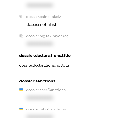
XXXXXXXXXX
dossier.palne_akciz
dossier.notInList
dossier.bigTaxPayerReg
XXXXXXXXXX
dossier.declarations.title
dossier.declarations.noData
dossier.sanctions
dossier.specSanctions
XXXXXXXXXX
dossier.rnboSanctions
XXXXXXXXXX