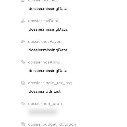
dossier.taxDebt
dossier.missingData
dossier.esvDebt
dossier.missingData
dossier.ndsPayer
dossier.missingData
dossier.ndsAnnul
dossier.missingData
dossier.single_tax_reg
dossier.notInList
dossier.non_profit
XXXXXXXXXX
dossier.budget_dotation