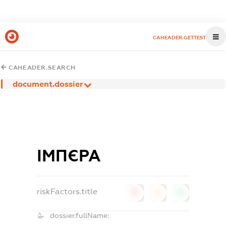
CAHEADER.GETTEST
CAHEADER.SEARCH
document.dossier
ІМПЄРА
riskFactors.title
0
0
0
dossier.fullName: