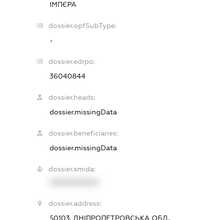
ІМПЄРА
dossier.opfSubType:
-
dossier.edrpo:
36040844
dossier.heads:
dossier.missingData
dossier.beneficiaries:
dossier.missingData
dossier.smida:
XXXXXXXXXX
dossier.address:
50103, ДНІПРОПЕТРОВСЬКА ОБЛ.,