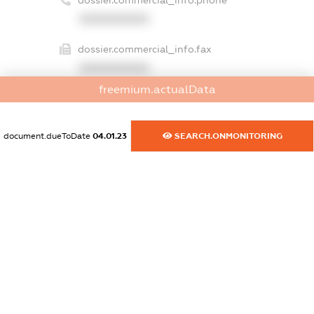
XXXXXXXXXX
dossier.commercial_info.fax
XXXXXXXXXX
freemium.actualData
dossier.commercial_info.email
XXXXXXXXXX
document.dueToDate
04.01.23
SEARCH.ONMONITORING
dossier.commercial_info.website
XXXXXXXXXX
dossier.commercial_info.activity
XXXXXXXXXX
freemium.exampleText_1
freemium.exampleText_2
freemium.anonymousPerSearch2