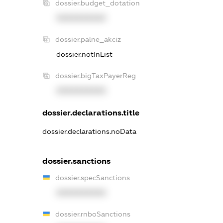
dossier.budget_dotation
XXXXXXXXXX
dossier.palne_akciz
dossier.notInList
dossier.bigTaxPayerReg
XXXXXXXXXX
dossier.declarations.title
dossier.declarations.noData
dossier.sanctions
dossier.specSanctions
XXXXXXXXXX
dossier.rnboSanctions