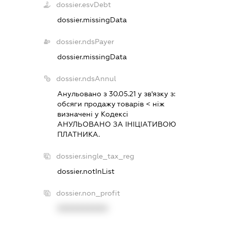
dossier.esvDebt
dossier.missingData
dossier.ndsPayer
dossier.missingData
dossier.ndsAnnul
Анульовано з 30.05.21 у зв'язку з:
обсяги продажу товарiв < нiж
визначенi у Кодексi
АНУЛЬОВАНО ЗА IНIЦIАТИВОЮ
ПЛАТНИКА.
dossier.single_tax_reg
dossier.notInList
dossier.non_profit
XXXXXXXXXX