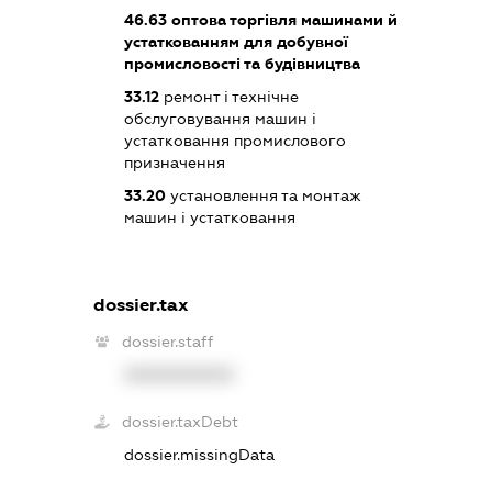
46.63
оптова торгівля машинами й
устаткованням для добувної
промисловості та будівництва
33.12
ремонт і технічне
обслуговування машин і
устатковання промислового
призначення
33.20
установлення та монтаж
машин і устатковання
dossier.tax
dossier.staff
XXXXXXXXXX
dossier.taxDebt
dossier.missingData