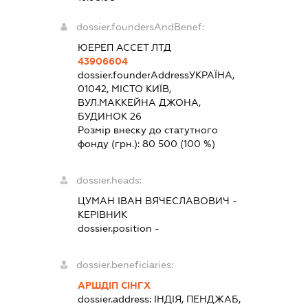
dossier.foundersAndBenef:
ЮЕРЕП АССЕТ ЛТД
43906604
dossier.founderAddress
УКРАЇНА,
01042, МІСТО КИЇВ,
ВУЛ.МАККЕЙНА ДЖОНА,
БУДИНОК 26
Розмір внеску до статутного
фонду (грн.):
80 500
(100 %)
dossier.heads:
ЦУМАН ІВАН ВЯЧЕСЛАВОВИЧ
-
КЕРІВНИК
dossier.position -
dossier.beneficiaries:
АРШДІП СІНГХ
dossier.address:
ІНДІЯ, ПЕНДЖАБ,