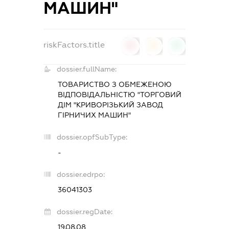
МАШИН"
riskFactors.title
0
0
0
dossier.fullName:
ТОВАРИСТВО З ОБМЕЖЕНОЮ
ВІДПОВІДАЛЬНІСТЮ "ТОРГОВИЙ
ДІМ "КРИВОРІЗЬКИЙ ЗАВОД
ГІРНИЧИХ МАШИН"
dossier.opfSubType:
-
dossier.edrpo:
36041303
dossier.regDate:
19.08.08