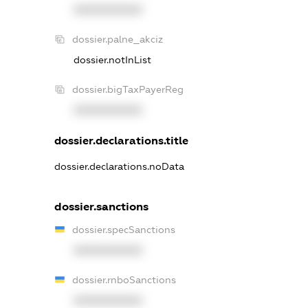
XXXXXXXXXX
dossier.palne_akciz
dossier.notInList
dossier.bigTaxPayerReg
XXXXXXXXXX
dossier.declarations.title
dossier.declarations.noData
dossier.sanctions
dossier.specSanctions
XXXXXXXXXX
dossier.rnboSanctions
XXXXXXXXXX