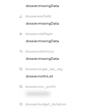
dossier.missingData
dossier.esvDebt
dossier.missingData
dossier.ndsPayer
dossier.missingData
dossier.ndsAnnul
dossier.missingData
dossier.single_tax_reg
dossier.notInList
dossier.non_profit
XXXXXXXXXX
dossier.budget_dotation