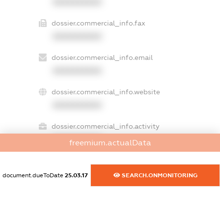
XXXXXXXXXX
dossier.commercial_info.fax
XXXXXXXXXX
dossier.commercial_info.email
XXXXXXXXXX
dossier.commercial_info.website
XXXXXXXXXX
dossier.commercial_info.activity
XXXXXXXXXX
freemium.actualData
document.dueToDate
25.03.17
SEARCH.ONMONITORING
freemium.exampleText_1
freemium.exampleText_2
freemium.anonymousPerSearch2
FREEMIUM.DETAILS