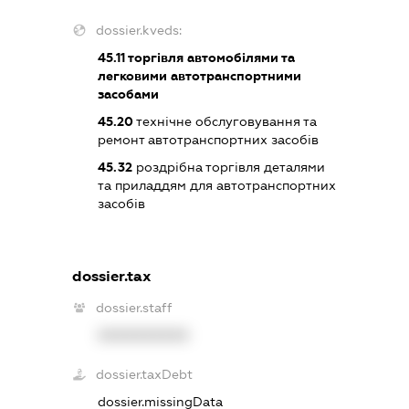
dossier.kveds:
45.11
торгівля автомобілями та
легковими автотранспортними
засобами
45.20
технічне обслуговування та
ремонт автотранспортних засобів
45.32
роздрібна торгівля деталями
та приладдям для автотранспортних
засобів
dossier.tax
dossier.staff
XXXXXXXXXX
dossier.taxDebt
dossier.missingData