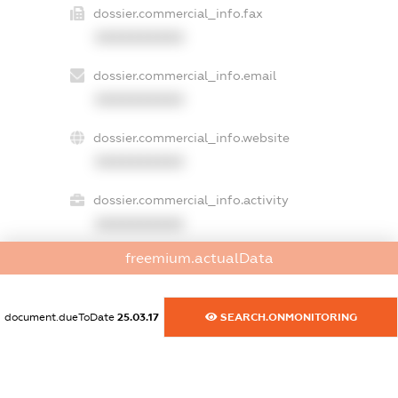
dossier.commercial_info.fax
XXXXXXXXXX
dossier.commercial_info.email
XXXXXXXXXX
dossier.commercial_info.website
XXXXXXXXXX
dossier.commercial_info.activity
XXXXXXXXXX
freemium.actualData
freemium.exampleText_1
freemium.exampleText_2
document.dueToDate
25.03.17
SEARCH.ONMONITORING
freemium.anonymousPerSearch2
FREEMIUM.DETAILS
FREEMIUM.REGISTER