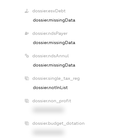
dossier.esvDebt
dossier.missingData
dossier.ndsPayer
dossier.missingData
dossier.ndsAnnul
dossier.missingData
dossier.single_tax_reg
dossier.notInList
dossier.non_profit
XXXXXXXXXX
dossier.budget_dotation
XXXXXXXXXX