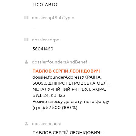
ТІСО-АВТО
dossier.opfSubType:
-
dossier.edrpo:
36041460
dossier.foundersAndBenef:
ПАВЛОВ СЕРГІЙ ЛЕОНІДОВИЧ
dossier.founderAddress
УКРАЇНА,
50050, ДНIПРОПЕТРОВСЬКА ОБЛ., ,
МЕТАЛУРГIЙНИЙ Р-Н, ВУЛ. ЯКІРА,
БУД. 24, КВ. 123
Розмір внеску до статутного фонду
(грн.):
52 500
(100 %)
dossier.heads:
ПАВЛОВ СЕРГІЙ ЛЕОНІДОВИЧ
-