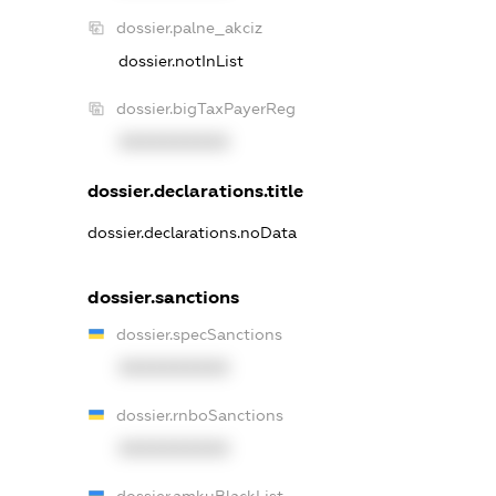
dossier.palne_akciz
dossier.notInList
dossier.bigTaxPayerReg
XXXXXXXXXX
dossier.declarations.title
dossier.declarations.noData
dossier.sanctions
dossier.specSanctions
XXXXXXXXXX
dossier.rnboSanctions
XXXXXXXXXX