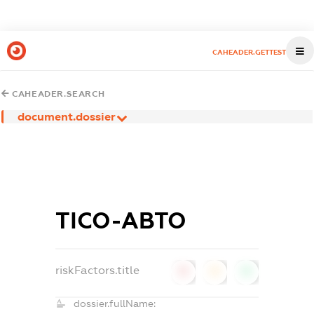
CAHEADER.GETTEST
CAHEADER.SEARCH
document.dossier
ТІСО-АВТО
riskFactors.title
0
0
0
dossier.fullName: