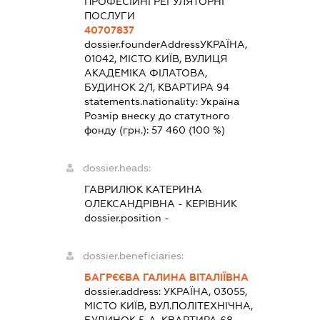
ПРОФЕСІЙНІ РЕГУЛЯТОРНІ
ПОСЛУГИ
40707837
dossier.founderAddress
УКРАЇНА,
01042, МІСТО КИЇВ, ВУЛИЦЯ
АКАДЕМІКА ФІЛАТОВА,
БУДИНОК 2/1, КВАРТИРА 94
statements.nationality:
Україна
Розмір внеску до статутного
фонду (грн.):
57 460
(100 %)
dossier.heads:
ГАВРИЛЮК КАТЕРИНА
ОЛЕКСАНДРІВНА
-
КЕРІВНИК
dossier.position -
dossier.beneficiaries:
БАГРЄЄВА ГАЛИНА ВІТАЛІЇВНА
dossier.address:
УКРАЇНА, 03055,
МІСТО КИЇВ, ВУЛ.ПОЛІТЕХНІЧНА,