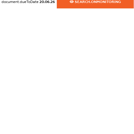
document.dueToDate
20.06.26
SEARCH.ONMONITORING
XXXXXXXXXX
dossier.commercial_info.activity
XXXXXXXXXX
freemium.exampleText_1
freemium.exampleText_2
freemium.anonymousPerSearch2
FREEMIUM.DETAILS
FREEMIUM.REGISTER