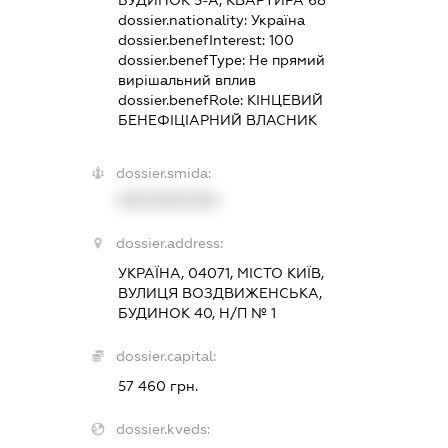
БУДИНОК 5-А, КВАРТИРА 68
dossier.nationality:
Україна
dossier.benefInterest:
100
dossier.benefType:
Не прямий
вирішальний вплив
dossier.benefRole:
КІНЦЕВИЙ
БЕНЕФІЦІАРНИЙ ВЛАСНИК
dossier.smida:
XXXXXXXXXX
dossier.address:
УКРАЇНА, 04071, МІСТО КИЇВ,
ВУЛИЦЯ ВОЗДВИЖЕНСЬКА,
БУДИНОК 40, Н/П № 1
dossier.capital:
57 460 грн.
dossier.kveds: