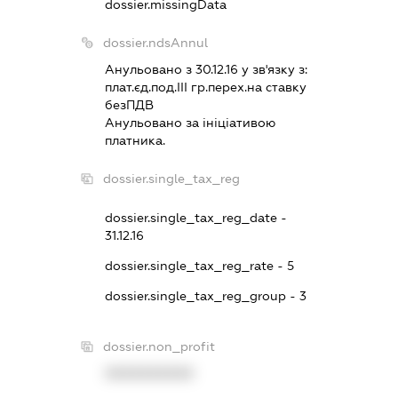
dossier.missingData
dossier.ndsAnnul
Анульовано з 30.12.16 у зв'язку з:
плат.єд.под.III гр.перех.на ставку
безПДВ
Анульовано за iнiцiативою
платника.
dossier.single_tax_reg
dossier.single_tax_reg_date -
31.12.16
dossier.single_tax_reg_rate - 5
dossier.single_tax_reg_group - 3
dossier.non_profit
XXXXXXXXXX