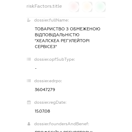
riskFactors.title
0
0
0
dossier.fullName:
ТОВАРИСТВО З ОБМЕЖЕНОЮ
ВІДПОВІДАЛЬНІСТЮ
"ХЕАЛСКЕА РЕГУЛЕЙТОРІ
СЕРВІСЕЗ"
dossier.opfSubType:
-
dossier.edrpo:
36047279
dossier.regDate:
15.07.08
dossier.foundersAndBenef: