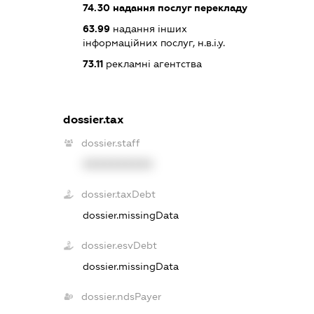
74.30
надання послуг перекладу
63.99
надання інших
інформаційних послуг, н.в.і.у.
73.11
рекламні агентства
dossier.tax
dossier.staff
XXXXXXXXXX
dossier.taxDebt
dossier.missingData
dossier.esvDebt
dossier.missingData
dossier.ndsPayer