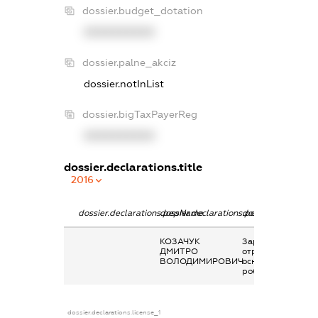
dossier.budget_dotation
XXXXXXXXXX
dossier.palne_akciz
dossier.notInList
dossier.bigTaxPayerReg
XXXXXXXXXX
dossier.declarations.title
2016
dossier.declarations.pepName
dossier.declarations.personName
dossier.declaratio
КОЗАЧУК
Заробітна плата
ДМИТРО
отримана за
ВОЛОДИМИРОВИЧ
основним місцем
роботи
dossier.declarations.license_1