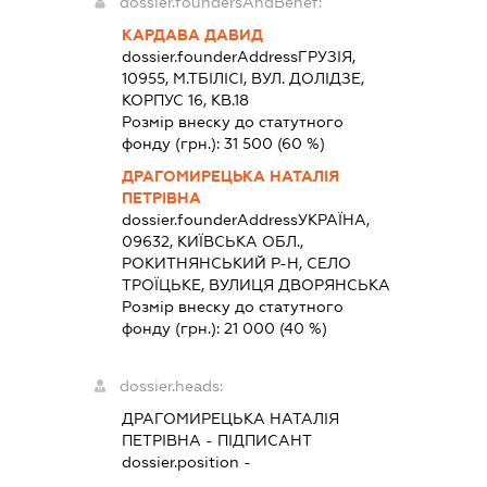
dossier.foundersAndBenef:
КАРДАВА ДАВИД
dossier.founderAddress
ГРУЗІЯ,
10955, М.ТБІЛІСІ, ВУЛ. ДОЛІДЗЕ,
КОРПУС 16, КВ.18
Розмір внеску до статутного
фонду (грн.):
31 500
(60 %)
ДРАГОМИРЕЦЬКА НАТАЛІЯ
ПЕТРІВНА
dossier.founderAddress
УКРАЇНА,
09632, КИЇВСЬКА ОБЛ.,
РОКИТНЯНСЬКИЙ Р-Н, СЕЛО
ТРОЇЦЬКЕ, ВУЛИЦЯ ДВОРЯНСЬКА
Розмір внеску до статутного
фонду (грн.):
21 000
(40 %)
dossier.heads:
ДРАГОМИРЕЦЬКА НАТАЛІЯ
ПЕТРІВНА
-
ПІДПИСАНТ
dossier.position -