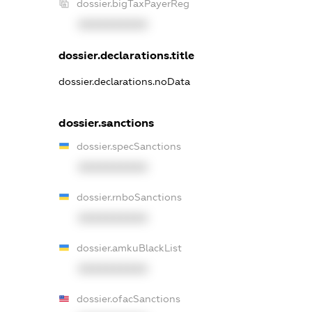
dossier.bigTaxPayerReg
XXXXXXXXXX
dossier.declarations.title
dossier.declarations.noData
dossier.sanctions
dossier.specSanctions
XXXXXXXXXX
dossier.rnboSanctions
XXXXXXXXXX
dossier.amkuBlackList
XXXXXXXXXX
dossier.ofacSanctions