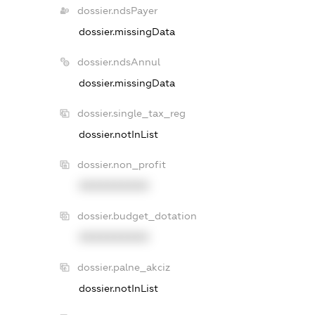
dossier.ndsPayer
dossier.missingData
dossier.ndsAnnul
dossier.missingData
dossier.single_tax_reg
dossier.notInList
dossier.non_profit
XXXXXXXXXX
dossier.budget_dotation
XXXXXXXXXX
dossier.palne_akciz
dossier.notInList