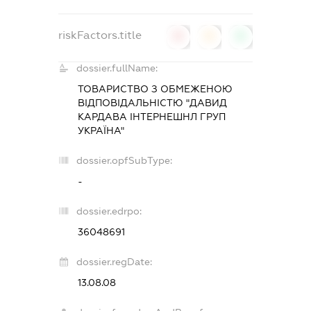
riskFactors.title
0
0
0
dossier.fullName:
ТОВАРИСТВО З ОБМЕЖЕНОЮ
ВІДПОВІДАЛЬНІСТЮ "ДАВИД
КАРДАВА ІНТЕРНЕШНЛ ГРУП
УКРАЇНА"
dossier.opfSubType:
-
dossier.edrpo:
36048691
dossier.regDate:
13.08.08