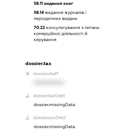
58.11
видання книг
58.14
видання журналів і
періодичних видань
70.22
консультування з питань
комерційної діяльності й
керування
dossier.tax
dossier.staff
XXXXXXXXXX
dossier.taxDebt
dossier.missingData
dossier.esvDebt
dossier.missingData