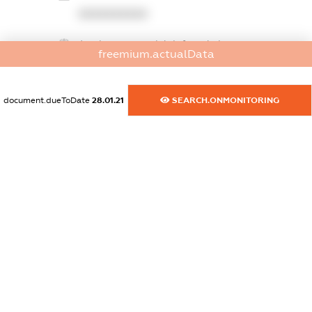
XXXXXXXXXX
dossier.commercial_info.website
freemium.actualData
XXXXXXXXXX
dossier.commercial_info.activity
document.dueToDate
28.01.21
SEARCH.ONMONITORING
XXXXXXXXXX
freemium.exampleText_1
freemium.exampleText_2
freemium.anonymousPerSearch2
FREEMIUM.DETAILS
FREEMIUM.REGISTER