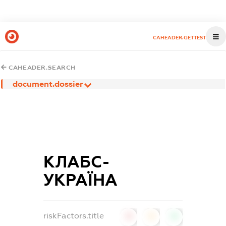
CAHEADER.GETTEST
CAHEADER.SEARCH
document.dossier
КЛАБС-
УКРАЇНА
riskFactors.title
0
0
0