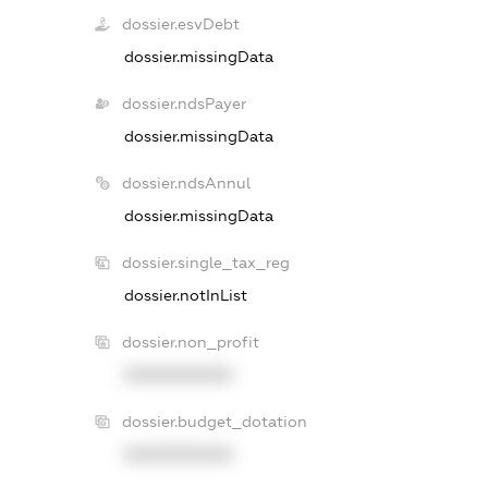
dossier.esvDebt
dossier.missingData
dossier.ndsPayer
dossier.missingData
dossier.ndsAnnul
dossier.missingData
dossier.single_tax_reg
dossier.notInList
dossier.non_profit
XXXXXXXXXX
dossier.budget_dotation
XXXXXXXXXX