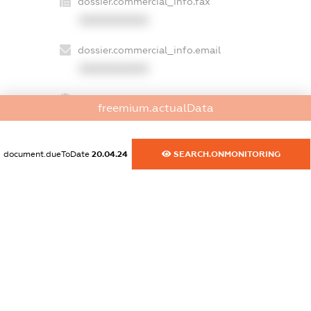
dossier.commercial_info.fax
XXXXXXXXXX
dossier.commercial_info.email
XXXXXXXXXX
dossier.commercial_info.website
freemium.actualData
XXXXXXXXXX
dossier.commercial_info.activity
document.dueToDate
20.04.24
SEARCH.ONMONITORING
XXXXXXXXXX
freemium.exampleText_1
freemium.exampleText_2
freemium.anonymousPerSearch2
FREEMIUM.DETAILS
FREEMIUM.REGISTER