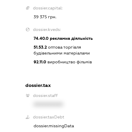
dossier.capital:
39 375 грн.
dossier.kveds:
74.40.0
рекламна діяльність
51.53.2
оптова торгівля
будівельними матеріалами
92.11.0
виробництво фільмів
dossier.tax
dossier.staff
XXXXXXXXXX
dossier.taxDebt
dossier.missingData