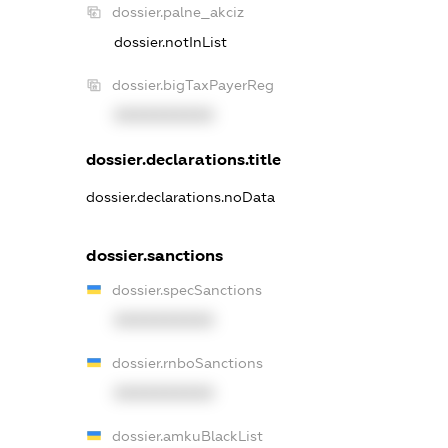
dossier.palne_akciz
dossier.notInList
dossier.bigTaxPayerReg
XXXXXXXXXX
dossier.declarations.title
dossier.declarations.noData
dossier.sanctions
dossier.specSanctions
XXXXXXXXXX
dossier.rnboSanctions
XXXXXXXXXX
dossier.amkuBlackList