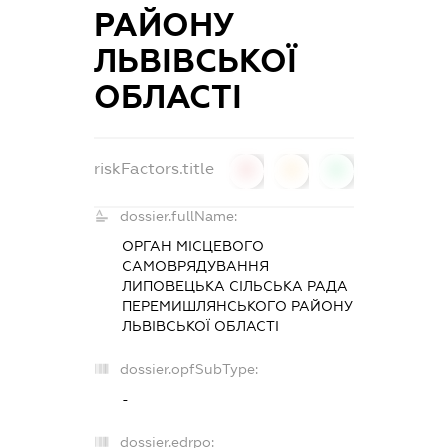
РАЙОНУ
ЛЬВІВСЬКОЇ
ОБЛАСТІ
riskFactors.title
0
0
0
dossier.fullName:
ОРГАН МІСЦЕВОГО
САМОВРЯДУВАННЯ
ЛИПОВЕЦЬКА СІЛЬСЬКА РАДА
ПЕРЕМИШЛЯНСЬКОГО РАЙОНУ
ЛЬВІВСЬКОЇ ОБЛАСТІ
dossier.opfSubType:
-
dossier.edrpo: