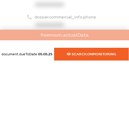
XXXXXXXXXX
dossier.commercial_info.phone
XXXXXXXXXX
freemium.actualData
dossier.commercial_info.fax
XXXXXXXXXX
document.dueToDate
05.05.25
SEARCH.ONMONITORING
dossier.commercial_info.email
XXXXXXXXXX
dossier.commercial_info.website
XXXXXXXXXX
dossier.commercial_info.activity
XXXXXXXXXX