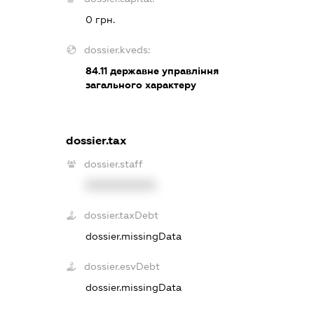
0 грн.
dossier.kveds:
84.11
державне управління
загального характеру
dossier.tax
dossier.staff
XXXXXXXXXX
dossier.taxDebt
dossier.missingData
dossier.esvDebt
dossier.missingData