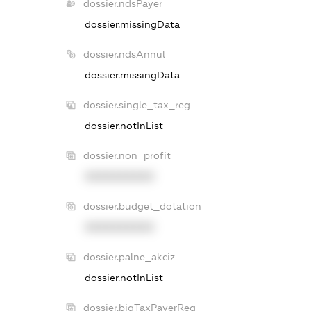
dossier.ndsPayer
dossier.missingData
dossier.ndsAnnul
dossier.missingData
dossier.single_tax_reg
dossier.notInList
dossier.non_profit
XXXXXXXXXX
dossier.budget_dotation
XXXXXXXXXX
dossier.palne_akciz
dossier.notInList
dossier.bigTaxPayerReg