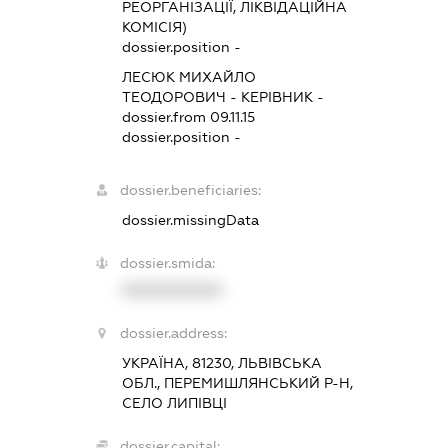
РЕОРГАНІЗАЦІЇ, ЛІКВІДАЦІЙНА
КОМІСІЯ)
dossier.position -
ЛЕСЮК МИХАЙЛО
ТЕОДОРОВИЧ
-
КЕРІВНИК
-
dossier.from 09.11.15
dossier.position -
dossier.beneficiaries:
dossier.missingData
dossier.smida:
XXXXXXXXXX
dossier.address:
УКРАЇНА, 81230, ЛЬВІВСЬКА
ОБЛ., ПЕРЕМИШЛЯНСЬКИЙ Р-Н,
СЕЛО ЛИПІВЦІ
dossier.capital: