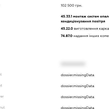
:
102 500 грн.
45.33.1
монтаж систем опале
кондиціонування повітря
45.22.0
виготовлення каркас
74.87.0
надання інших коме
XXXXXXXXXX
bt
dossier.missingData
bt
dossier.missingData
yer
dossier.missingData
nul
dossier.missingData