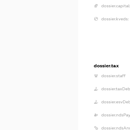
dossier.capital
dossier.kveds:
dossier.tax
dossier.staff
dossier.taxDe
dossier.esvDe
dossier.ndsPa
dossier.ndsAn