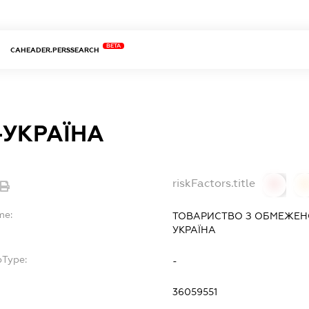
BETA
CAHEADER.PERSSEARCH
-УКРАЇНА
riskFactors.title
0
0
me:
ТОВАРИСТВО З ОБМЕЖЕН
УКРАЇНА
bType:
-
36059551