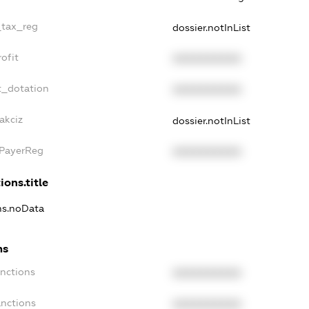
_tax_reg
dossier.notInList
ofit
XXXXXXXXXX
t_dotation
XXXXXXXXXX
akciz
dossier.notInList
xPayerReg
XXXXXXXXXX
ions.title
ons.noData
ns
anctions
XXXXXXXXXX
anctions
XXXXXXXXXX