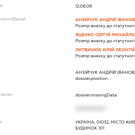
e:
12.08.08
ersAndBenef:
АНЗІЙЧУК АНДРІЙ ІВАНО
Розмір внеску до статутног
ЯЦЕНКО СЕРГІЙ МИХАЙЛ
Розмір внеску до статутног
ЛИТВИНЮК ЮРІЙ ЛЕОНТІ
Розмір внеску до статутног
АНЗІЙЧУК АНДРІЙ ІВАНО
dossier.position -
iaries:
dossier.missingData
XXXXXXXXXX
s:
УКРАЇНА, 01032, МІСТО К
БУДИНОК 101