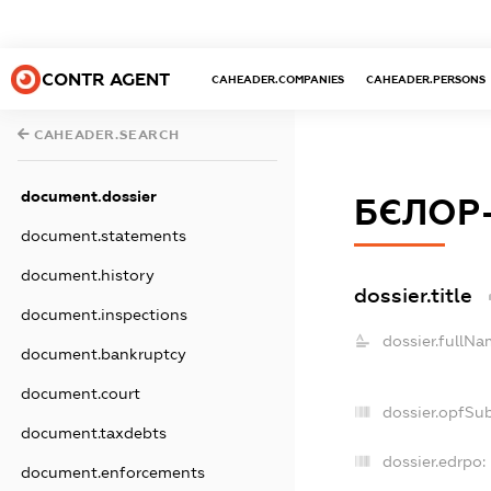
CONTR AGENT
CAHEADER.COMPANIES
CAHEADER.PERSONS
CAHEADER.SEARCH
document.dossier
БЄЛОР
document.statements
document.history
dossier.title
document.inspections
dossier.fullNa
document.bankruptcy
document.court
dossier.opfSu
document.taxdebts
dossier.edrpo:
document.enforcements