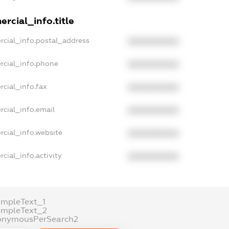
rcial_info.title
rcial_info.postal_address
XXXXXXXXXX
rcial_info.phone
XXXXXXXXXX
rcial_info.fax
XXXXXXXXXX
rcial_info.email
XXXXXXXXXX
rcial_info.website
XXXXXXXXXX
cial_info.activity
XXXXXXXXXX
ampleText_1
ampleText_2
onymousPerSearch2