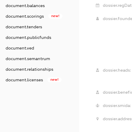
dossier.regDat
document.balances
document.scorings
new!
dossier.found
document.tenders
document.publicfunds
document.ved
document.semantrum
document.relationships
dossier.heads:
document.licenses
new!
dossier.benefic
dossier.smida:
dossier.addres