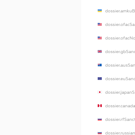
dossier.amkuB
dossier.ofacS
dossier.ofacN
dossier.gbSan
dossier.ausSa
dossier.euSan
dossier.japan
dossier.canad
dossier.rfSanc
dossier.russia