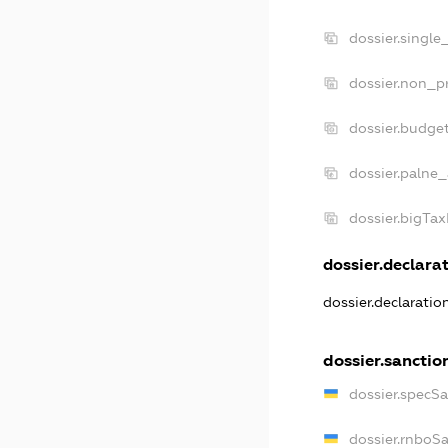
dossier.single
dossier.non_pr
dossier.budge
dossier.palne_
dossier.bigTa
dossier.declarat
dossier.declarati
dossier.sanctio
dossier.specS
dossier.rnboS