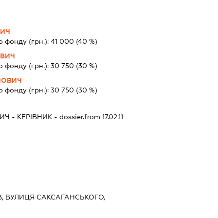
ВИЧ
о фонду (грн.):
41 000
(40 %)
ОВИЧ
о фонду (грн.):
30 750
(30 %)
ЙОВИЧ
о фонду (грн.):
30 750
(30 %)
ВИЧ
-
КЕРІВНИК
- dossier.from 17.02.11
ИЇВ, ВУЛИЦЯ САКСАГАНСЬКОГО,