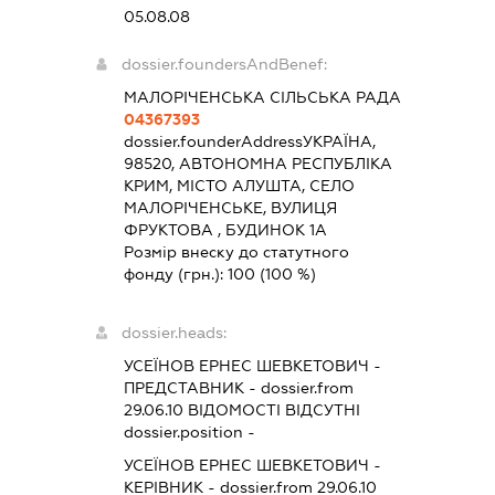
05.08.08
dossier.foundersAndBenef:
МАЛОРІЧЕНСЬКА СІЛЬСЬКА РАДА
04367393
dossier.founderAddress
УКРАЇНА,
98520, АВТОНОМНА РЕСПУБЛІКА
КРИМ, МІСТО АЛУШТА, СЕЛО
МАЛОРІЧЕНСЬКЕ, ВУЛИЦЯ
ФРУКТОВА , БУДИНОК 1А
Розмір внеску до статутного
фонду (грн.):
100
(100 %)
dossier.heads:
УСЕЇНОВ ЕРНЕС ШЕВКЕТОВИЧ
-
ПРЕДСТАВНИК
- dossier.from
29.06.10
ВІДОМОСТІ ВІДСУТНІ
dossier.position -
УСЕЇНОВ ЕРНЕС ШЕВКЕТОВИЧ
-
КЕРІВНИК
- dossier.from 29.06.10