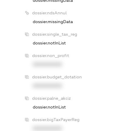
dossier.missingData
dossier.ndsAnnul
dossier.missingData
dossier.single_tax_reg
dossier.notInList
dossier.non_profit
XXXXXXXXXX
dossier.budget_dotation
XXXXXXXXXX
dossier.palne_akciz
dossier.notInList
dossier.bigTaxPayerReg
XXXXXXXXXX