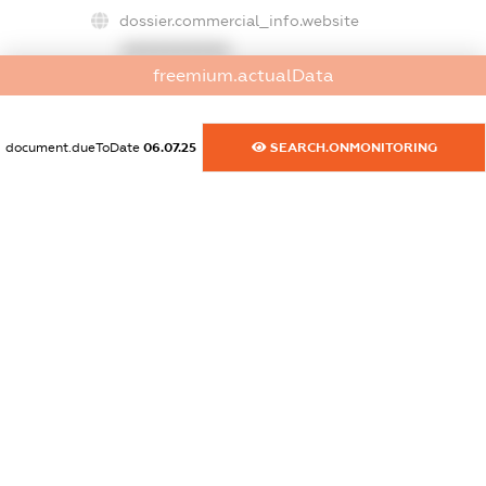
dossier.commercial_info.website
XXXXXXXXXX
freemium.actualData
dossier.commercial_info.activity
XXXXXXXXXX
document.dueToDate
06.07.25
SEARCH.ONMONITORING
freemium.exampleText_1
freemium.exampleText_2
freemium.anonymousPerSearch2
FREEMIUM.DETAILS
FREEMIUM.REGISTER