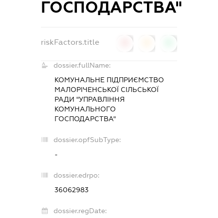
ГОСПОДАРСТВА"
riskFactors.title
0
0
0
dossier.fullName:
КОМУНАЛЬНЕ ПІДПРИЄМСТВО
МАЛОРІЧЕНСЬКОЇ СІЛЬСЬКОЇ
РАДИ "УПРАВЛІННЯ
КОМУНАЛЬНОГО
ГОСПОДАРСТВА"
dossier.opfSubType:
-
dossier.edrpo:
36062983
dossier.regDate: