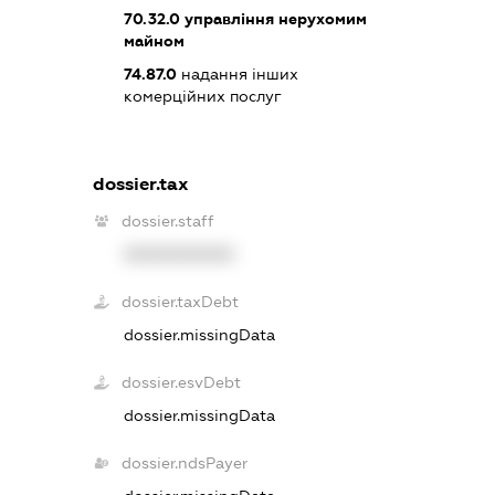
70.32.0
управління нерухомим
майном
74.87.0
надання інших
комерційних послуг
dossier.tax
dossier.staff
XXXXXXXXXX
dossier.taxDebt
dossier.missingData
dossier.esvDebt
dossier.missingData
dossier.ndsPayer