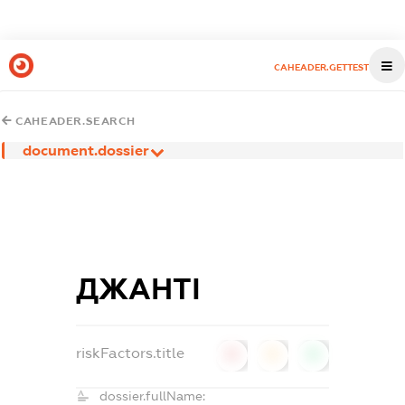
CAHEADER.GETTEST
CAHEADER.SEARCH
document.dossier
ДЖАНТІ
riskFactors.title
0
0
0
dossier.fullName: