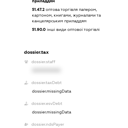
приладдям
51.47.2
оптова торгівля папером,
картоном, книгами, журналами та
канцелярським приладдям
51.90.0
інші види оптової торгівлі
dossier.tax
dossier.staff
XXXXXXXXXX
dossier.taxDebt
dossier.missingData
dossier.esvDebt
dossier.missingData
dossier.ndsPayer