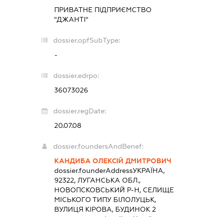
ПРИВАТНЕ ПІДПРИЄМСТВО
"ДЖАНТІ"
dossier.opfSubType:
-
dossier.edrpo:
36073026
dossier.regDate:
20.07.08
dossier.foundersAndBenef:
КАНДИБА ОЛЕКСІЙ ДМИТРОВИЧ
dossier.founderAddress
УКРАЇНА,
92322, ЛУГАНСЬКА ОБЛ.,
НОВОПСКОВСЬКИЙ Р-Н, СЕЛИЩЕ
МІСЬКОГО ТИПУ БІЛОЛУЦЬК,
ВУЛИЦЯ КІРОВА, БУДИНОК 2