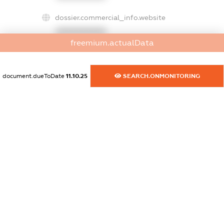
dossier.commercial_info.website
XXXXXXXXXX
freemium.actualData
dossier.commercial_info.activity
XXXXXXXXXX
document.dueToDate
11.10.25
SEARCH.ONMONITORING
freemium.exampleText_1
freemium.exampleText_2
freemium.anonymousPerSearch2
FREEMIUM.DETAILS
FREEMIUM.REGISTER