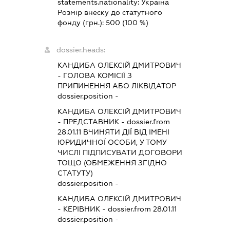
statements.nationality:
Україна
Розмір внеску до статутного
фонду (грн.):
500
(100 %)
dossier.heads:
КАНДИБА ОЛЕКСІЙ ДМИТРОВИЧ
-
ГОЛОВА КОМІСІЇ З
ПРИПИНЕННЯ АБО ЛІКВІДАТОР
dossier.position -
КАНДИБА ОЛЕКСІЙ ДМИТРОВИЧ
-
ПРЕДСТАВНИК
- dossier.from
28.01.11
ВЧИНЯТИ ДІЇ ВІД ІМЕНІ
ЮРИДИЧНОЇ ОСОБИ, У ТОМУ
ЧИСЛІ ПІДПИСУВАТИ ДОГОВОРИ
ТОЩО (ОБМЕЖЕННЯ ЗГІДНО
СТАТУТУ)
dossier.position -
КАНДИБА ОЛЕКСІЙ ДМИТРОВИЧ
-
КЕРІВНИК
- dossier.from 28.01.11
dossier.position -