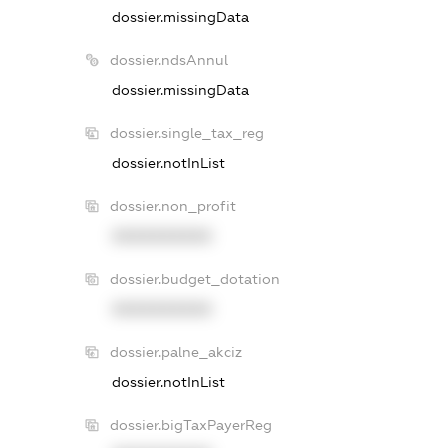
dossier.missingData
dossier.ndsAnnul
dossier.missingData
dossier.single_tax_reg
dossier.notInList
dossier.non_profit
XXXXXXXXXX
dossier.budget_dotation
XXXXXXXXXX
dossier.palne_akciz
dossier.notInList
dossier.bigTaxPayerReg