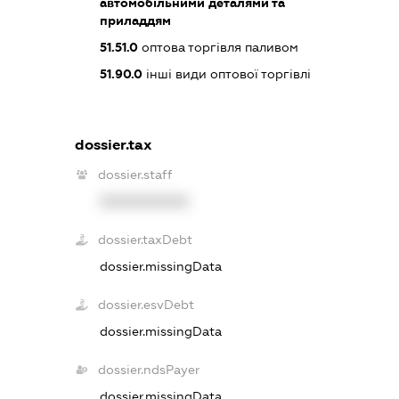
автомобільними деталями та
приладдям
51.51.0
оптова торгівля паливом
51.90.0
інші види оптової торгівлі
dossier.tax
dossier.staff
XXXXXXXXXX
dossier.taxDebt
dossier.missingData
dossier.esvDebt
dossier.missingData
dossier.ndsPayer
dossier.missingData