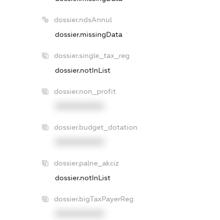
dossier.ndsAnnul
dossier.missingData
dossier.single_tax_reg
dossier.notInList
dossier.non_profit
XXXXXXXXXX
dossier.budget_dotation
XXXXXXXXXX
dossier.palne_akciz
dossier.notInList
dossier.bigTaxPayerReg
XXXXXXXXXX