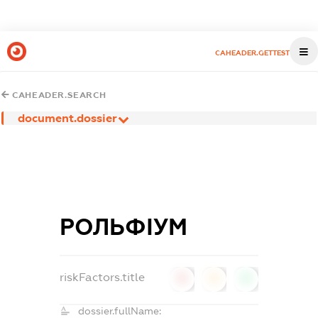
CAHEADER.GETTEST
CAHEADER.SEARCH
document.dossier
РОЛЬФІУМ
riskFactors.title
0
0
0
dossier.fullName: