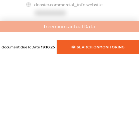
dossier.commercial_info.website
XXXXXXXXXX
dossier.commercial_info.activity
freemium.actualData
XXXXXXXXXX
document.dueToDate
19.10.25
SEARCH.ONMONITORING
freemium.exampleText_1
freemium.exampleText_2
freemium.anonymousPerSearch2
FREEMIUM.DETAILS
FREEMIUM.REGISTER