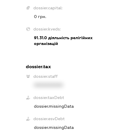
dossier.capital:
0 грн.
dossier.kveds:
91.31.0
діяльність релігійних
організацій
dossier.tax
dossier.staff
XXXXXXXXXX
dossier.taxDebt
dossier.missingData
dossier.esvDebt
dossier.missingData