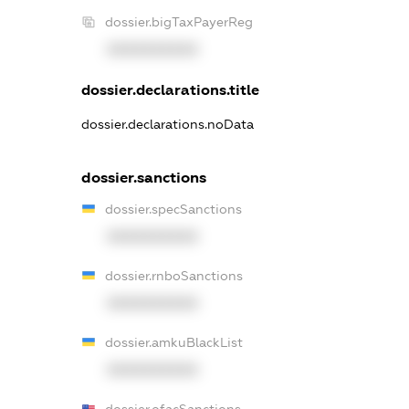
dossier.bigTaxPayerReg
XXXXXXXXXX
dossier.declarations.title
dossier.declarations.noData
dossier.sanctions
dossier.specSanctions
XXXXXXXXXX
dossier.rnboSanctions
XXXXXXXXXX
dossier.amkuBlackList
XXXXXXXXXX
dossier.ofacSanctions