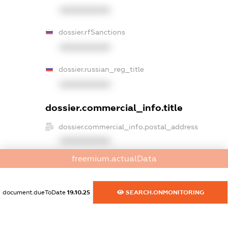
XXXXXXXXXX
dossier.rfSanctions
XXXXXXXXXX
dossier.russian_reg_title
XXXXXXXXXX
dossier.commercial_info.title
dossier.commercial_info.postal_address
XXXXXXXXXX
freemium.actualData
dossier.commercial_info.phone
XXXXXXXXXX
document.dueToDate
19.10.25
SEARCH.ONMONITORING
dossier.commercial_info.fax
XXXXXXXXXX