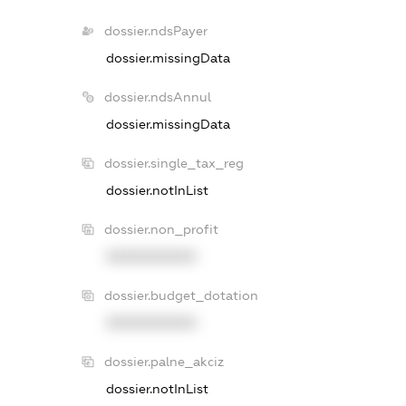
dossier.ndsPayer
dossier.missingData
dossier.ndsAnnul
dossier.missingData
dossier.single_tax_reg
dossier.notInList
dossier.non_profit
XXXXXXXXXX
dossier.budget_dotation
XXXXXXXXXX
dossier.palne_akciz
dossier.notInList