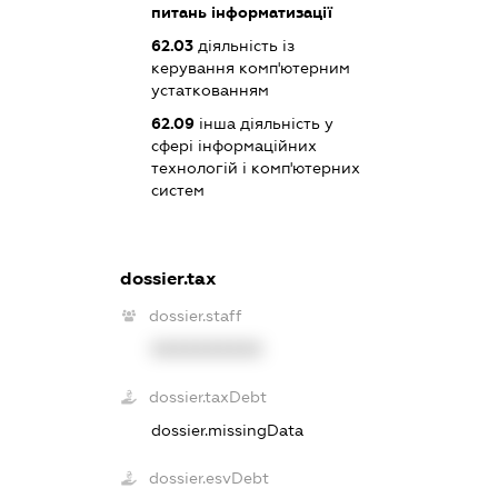
питань інформатизації
62.03
діяльність із
керування комп'ютерним
устаткованням
62.09
інша діяльність у
сфері інформаційних
технологій і комп'ютерних
систем
dossier.tax
dossier.staff
XXXXXXXXXX
dossier.taxDebt
dossier.missingData
dossier.esvDebt