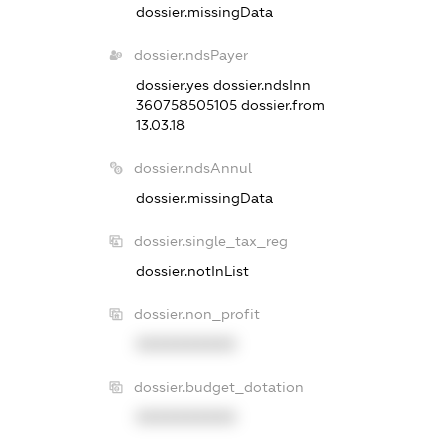
dossier.missingData
dossier.ndsPayer
dossier.yes
dossier.ndsInn
360758505105
dossier.from
13.03.18
dossier.ndsAnnul
dossier.missingData
dossier.single_tax_reg
dossier.notInList
dossier.non_profit
XXXXXXXXXX
dossier.budget_dotation
XXXXXXXXXX