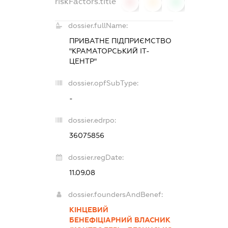
riskFactors.title
0
0
0
dossier.fullName:
ПРИВАТНЕ ПІДПРИЄМСТВО
"КРАМАТОРСЬКИЙ ІТ-
ЦЕНТР"
dossier.opfSubType:
-
dossier.edrpo:
36075856
dossier.regDate:
11.09.08
dossier.foundersAndBenef:
КІНЦЕВИЙ
БЕНЕФІЦІАРНИЙ ВЛАСНИК