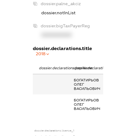
dossier.palne_akciz
dossier.notInList
dossier.bigTaxPayerReg
XXXXXXXXXX
dossier.declarations.title
2018
dossier.declarations.pepName
dossier.declarations.personName
dossier.declara
БОГАТИРЬОВ
Благодійна
ОЛЕГ
допомога
ВАСИЛЬОВИЧ
БОГАТИРЬОВ
Заробітна пла
ОЛЕГ
отримана за
ВАСИЛЬОВИЧ
основним місц
роботи
dossier.declarations.license_1