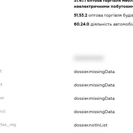
51.47.1
оптова торгівля мебл
неелектричними побутови
51.53.2
оптова торгівля буд
60.24.0
діяльність автомоб
XXXXXXXXXX
t
dossier.missingData
bt
dossier.missingData
er
dossier.missingData
nul
dossier.missingData
_tax_reg
dossier.notInList