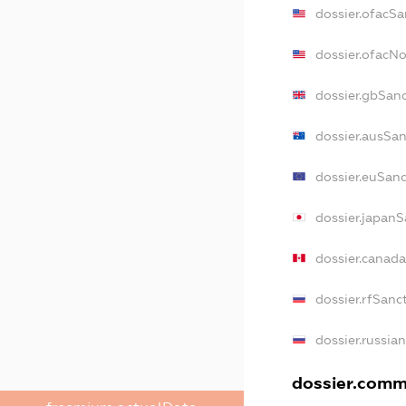
dossier.ofacSa
dossier.ofacN
dossier.gbSan
dossier.ausSa
dossier.euSan
dossier.japanS
dossier.canad
dossier.rfSanc
dossier.russia
dossier.comme