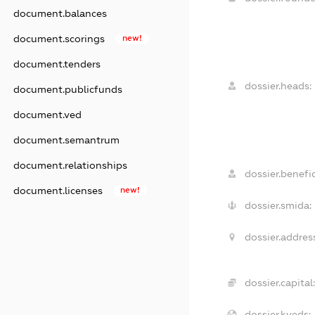
document.balances
document.scorings
new!
document.tenders
dossier.heads:
document.publicfunds
document.ved
document.semantrum
document.relationships
dossier.benefic
document.licenses
new!
dossier.smida:
dossier.addres
dossier.capital:
dossier.kveds: