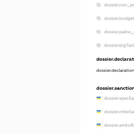
dossier.non_pr
dossier.budge
dossier.palne_
dossier.bigTa
dossier.declarat
dossier.declaratio
dossier.sanctio
dossier.specSa
dossier.rnboS
dossier.amkuB