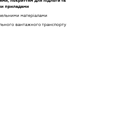
ями, покриттям для підлоги та
ми приладами
івельними матеріалами
ільного вантажного транспорту