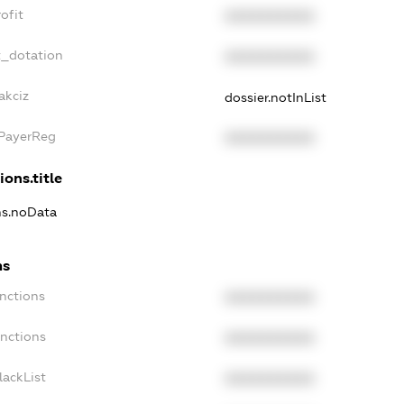
ofit
XXXXXXXXXX
t_dotation
XXXXXXXXXX
akciz
dossier.notInList
xPayerReg
XXXXXXXXXX
ions.title
ns.noData
ns
nctions
XXXXXXXXXX
anctions
XXXXXXXXXX
lackList
XXXXXXXXXX