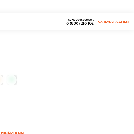
caHeader.contact
CAHEADER.GETTEST
0 (800) 210 102
0
НДРІЙОВИЧ