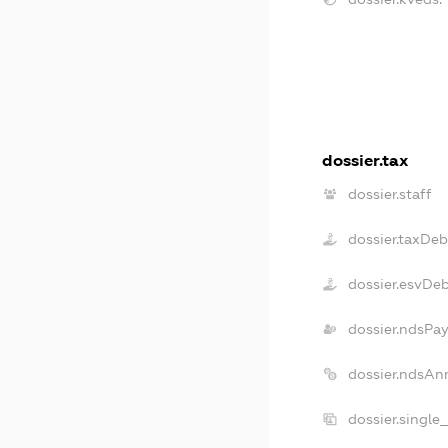
dossier.tax
dossier.staff
dossier.taxDeb
dossier.esvDe
dossier.ndsPay
dossier.ndsAn
dossier.single