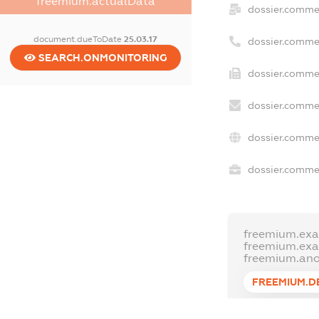
freemium.actualData
dossier.comme
document.dueToDate
25.03.17
dossier.comme
SEARCH.ONMONITORING
dossier.commer
dossier.commer
dossier.commer
dossier.commer
freemium.exa
freemium.ex
freemium.an
FREEMIUM.D