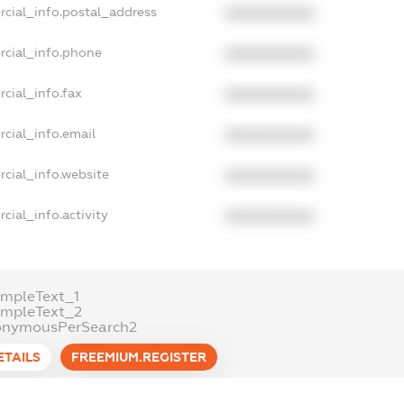
rcial_info.postal_address
XXXXXXXXXX
rcial_info.phone
XXXXXXXXXX
cial_info.fax
XXXXXXXXXX
cial_info.email
XXXXXXXXXX
cial_info.website
XXXXXXXXXX
cial_info.activity
XXXXXXXXXX
mpleText_1
ampleText_2
onymousPerSearch2
ETAILS
FREEMIUM.REGISTER