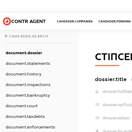
CONTR AGENT
CAHEADER.COMPANIES
CAHEADER.PERSONS
CAHEADER.SEARCH
document.dossier
СТІПСЕ
document.statements
document.history
dossier.title
document.inspections
dossier.fullNa
document.bankruptcy
dossier.opfSu
document.court
document.taxdebts
dossier.edrpo:
document.enforcements
dossier.found