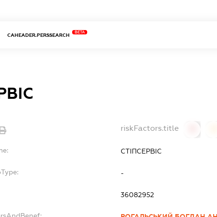
BETA
CAHEADER.PERSSEARCH
РВІС
riskFactors.title
0
0
me:
СТІПСЕРВІС
bType:
-
36082952
ersAndBenef:
РОГАЛЬСЬКИЙ БОГДАН А