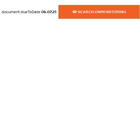
XXXXXXXXXX
document.dueToDate
06.07.25
SEARCH.ONMONITORING
dossier.commercial_info.website
XXXXXXXXXX
dossier.commercial_info.activity
XXXXXXXXXX
freemium.exampleText_1
freemium.exampleText_2
freemium.anonymousPerSearch2
FREEMIUM.DETAILS
FREEMIUM.REGISTER