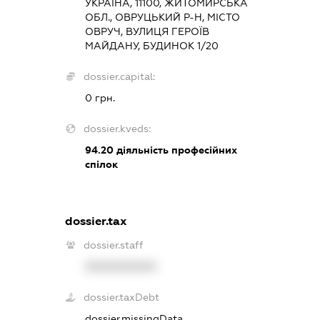
УКРАЇНА, 11100, ЖИТОМИРСЬКА
ОБЛ., ОВРУЦЬКИЙ Р-Н, МІСТО
ОВРУЧ, ВУЛИЦЯ ГЕРОЇВ
МАЙДАНУ, БУДИНОК 1/20
dossier.capital:
0 грн.
dossier.kveds:
94.20
діяльність професійних
спілок
dossier.tax
dossier.staff
XXXXXXXXXX
dossier.taxDebt
dossier.missingData