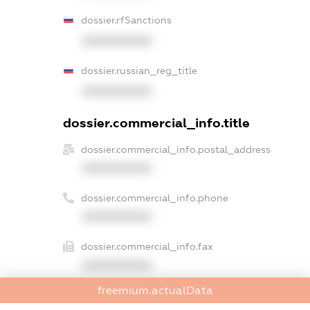
dossier.rfSanctions
XXXXXXXXXX
dossier.russian_reg_title
XXXXXXXXXX
dossier.commercial_info.title
dossier.commercial_info.postal_address
XXXXXXXXXX
dossier.commercial_info.phone
XXXXXXXXXX
dossier.commercial_info.fax
XXXXXXXXXX
freemium.actualData
dossier.commercial_info.email