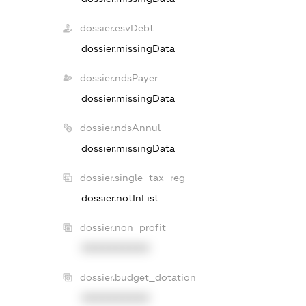
dossier.esvDebt
dossier.missingData
dossier.ndsPayer
dossier.missingData
dossier.ndsAnnul
dossier.missingData
dossier.single_tax_reg
dossier.notInList
dossier.non_profit
XXXXXXXXXX
dossier.budget_dotation
XXXXXXXXXX