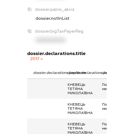
dossier.palne_akciz
dossier.notInList
dossier.bigTaxPayerReg
XXXXXXXXXX
dossier.declarations.title
2017
dossier.declarations.pepName
dossier.declarations.personName
dossier.declaratio
КНЕВЕЦЬ
Подарунок у
ТЕТЯНА
негрошовій форм
МИКОЛАЇВНА
КНЕВЕЦЬ
Подарунок у
ТЕТЯНА
негрошовій форм
МИКОЛАЇВНА
КНЕВЕЦЬ
Подарунок у
ТЕТЯНА
негрошовій форм
МИКОЛАЇВНА