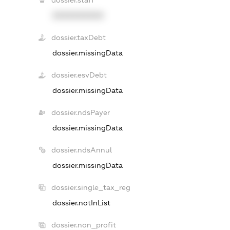
XXXXXXXXXX
dossier.taxDebt
dossier.missingData
dossier.esvDebt
dossier.missingData
dossier.ndsPayer
dossier.missingData
dossier.ndsAnnul
dossier.missingData
dossier.single_tax_reg
dossier.notInList
dossier.non_profit