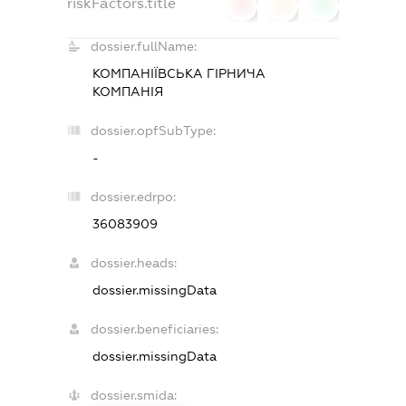
riskFactors.title
0
0
0
dossier.fullName:
КОМПАНІЇВСЬКА ГІРНИЧА
КОМПАНІЯ
dossier.opfSubType:
-
dossier.edrpo:
36083909
dossier.heads:
dossier.missingData
dossier.beneficiaries:
dossier.missingData
dossier.smida: