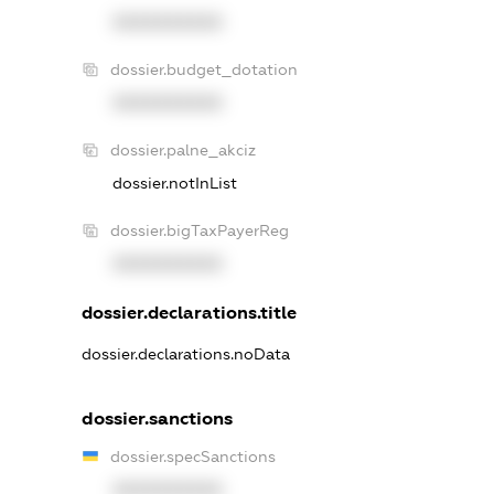
XXXXXXXXXX
dossier.budget_dotation
XXXXXXXXXX
dossier.palne_akciz
dossier.notInList
dossier.bigTaxPayerReg
XXXXXXXXXX
dossier.declarations.title
dossier.declarations.noData
dossier.sanctions
dossier.specSanctions
XXXXXXXXXX