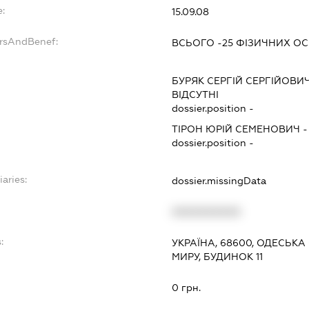
e:
15.09.08
ersAndBenef:
ВСЬОГО -25 ФІЗИЧНИХ ОС
БУРЯК СЕРГІЙ СЕРГІЙОВИ
ВІДСУТНІ
dossier.position -
ТІРОН ЮРІЙ СЕМЕНОВИЧ
dossier.position -
iaries:
dossier.missingData
XXXXXXXXXX
:
УКРАЇНА, 68600, ОДЕСЬКА 
МИРУ, БУДИНОК 11
0 грн.