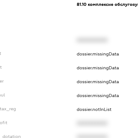
81.10
комплексне обслуговув
XXXXXXXXXX
t
dossier.missingData
t
dossier.missingData
er
dossier.missingData
nul
dossier.missingData
_tax_reg
dossier.notInList
ofit
XXXXXXXXXX
t_dotation
XXXXXXXXXX