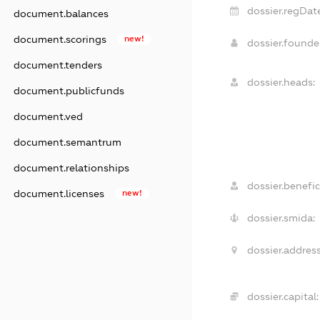
dossier.regDat
document.balances
document.scorings
new!
dossier.found
document.tenders
dossier.heads:
document.publicfunds
document.ved
document.semantrum
document.relationships
dossier.benefic
document.licenses
new!
dossier.smida:
dossier.address
dossier.capital: