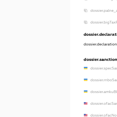
dossier.palne_
dossier.bigTa
dossier.declarati
dossier.declaratio
dossier.sanctio
dossier.specSa
dossier.rnboSa
dossier.amkuBl
dossier.ofacSa
dossier.ofacN