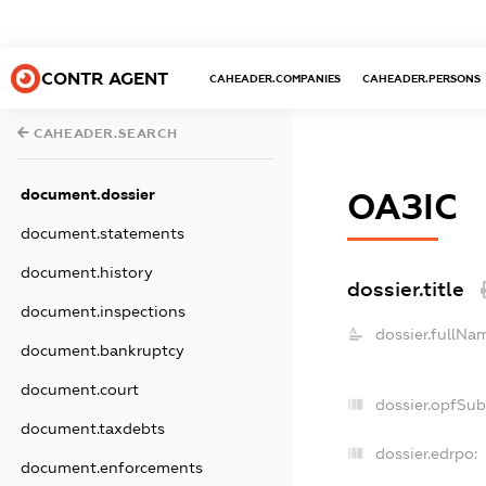
CONTR AGENT
CAHEADER.COMPANIES
CAHEADER.PERSONS
CAHEADER.SEARCH
document.dossier
ОАЗІС
document.statements
document.history
dossier.title
document.inspections
dossier.fullNa
document.bankruptcy
document.court
dossier.opfSub
document.taxdebts
dossier.edrpo:
document.enforcements