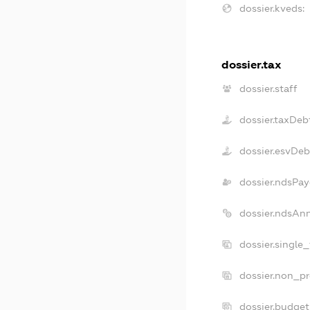
dossier.kveds:
dossier.tax
dossier.staff
dossier.taxDeb
dossier.esvDeb
dossier.ndsPay
dossier.ndsAn
dossier.single
dossier.non_pr
dossier.budge