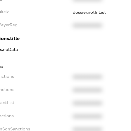
akciz
dossier.notInList
xPayerReg
XXXXXXXXXX
ons.title
ns.noData
ns
nctions
XXXXXXXXXX
nctions
XXXXXXXXXX
ackList
XXXXXXXXXX
nctions
XXXXXXXXXX
onSdnSanctions
XXXXXXXXXX