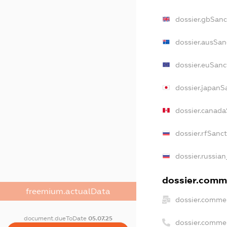
dossier.gbSanc
dossier.ausSan
dossier.euSanc
dossier.japanS
dossier.canad
dossier.rfSanc
dossier.russian
dossier.comme
freemium.actualData
dossier.commer
document.dueToDate
05.07.25
dossier.comme