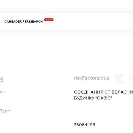
BETA
CAHEADER.PERSSEARCH
riskFactors.title
0
0
me:
ОБ'ЄДНАННЯ СПІВВЛАСНИ
БУДИНКУ "ОАЗІС"
Type:
-
36084499