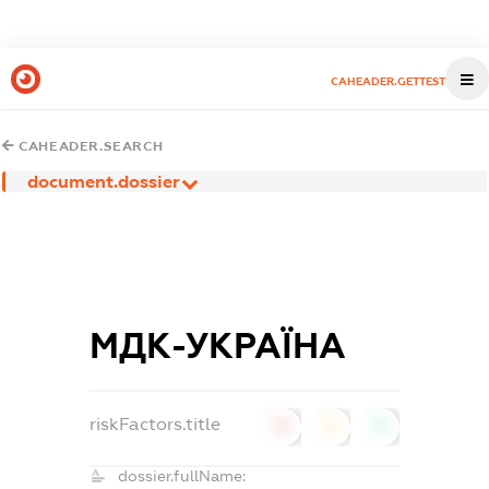
CAHEADER.GETTEST
CAHEADER.SEARCH
document.dossier
МДК-УКРАЇНА
riskFactors.title
0
0
0
dossier.fullName: