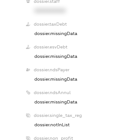
dossier.staff
XXXXXXXXXX
dossier.taxDebt
dossier.missingData
dossier.esvDebt
dossier.missingData
dossier.ndsPayer
dossier.missingData
dossier.ndsAnnul
dossier.missingData
dossier.single_tax_reg
dossier.notInList
dossier.non_profit