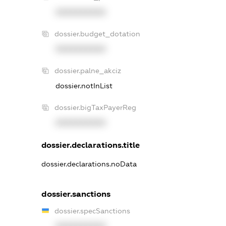
XXXXXXXXXX
dossier.budget_dotation
XXXXXXXXXX
dossier.palne_akciz
dossier.notInList
dossier.bigTaxPayerReg
XXXXXXXXXX
dossier.declarations.title
dossier.declarations.noData
dossier.sanctions
dossier.specSanctions
XXXXXXXXXX