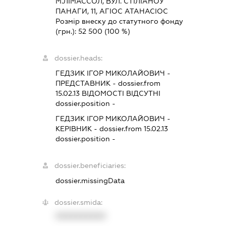
М.ЛІМАССОЛ, ВУЛ. СТІЛІАНОУ
ПАНАГИ, 11, АГІОС АТАНАСІОС
Розмір внеску до статутного фонду
(грн.):
52 500
(100 %)
dossier.heads:
ГЕДЗИК ІГОР МИКОЛАЙОВИЧ
-
ПРЕДСТАВНИК
- dossier.from
15.02.13
ВІДОМОСТІ ВІДСУТНІ
dossier.position -
ГЕДЗИК ІГОР МИКОЛАЙОВИЧ
-
КЕРІВНИК
- dossier.from 15.02.13
dossier.position -
dossier.beneficiaries:
dossier.missingData
dossier.smida:
XXXXXXXXXX