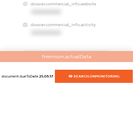
dossier.commercial_info.website
XXXXXXXXXX
dossier.commercial_info.activity
XXXXXXXXXX
freemium.actualData
freemium.exampleText_1
freemium.exampleText_2
freemium.anonymousPerSearch2
document.dueToDate
25.03.17
SEARCH.ONMONITORING
FREEMIUM.DETAILS
FREEMIUM.REGISTER