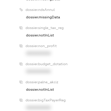
dossier.ndsAnnul
dossier.missingData
dossier.single_tax_reg
dossier.notInList
dossier.non_profit
XXXXXXXXXX
dossier.budget_dotation
XXXXXXXXXX
dossier.palne_akciz
dossier.notInList
dossier.bigTaxPayerReg
XXXXXXXXXX