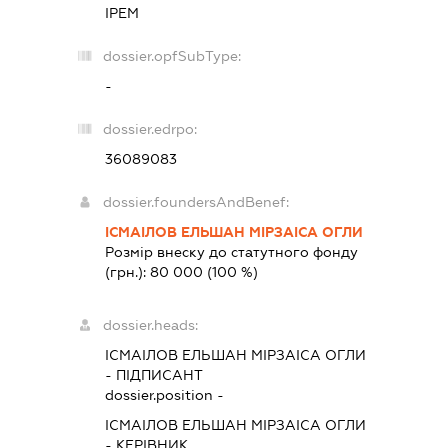
ІРЕМ
dossier.opfSubType:
-
dossier.edrpo:
36089083
dossier.foundersAndBenef:
ІСМАІЛОВ ЕЛЬШАН МІРЗАІСА ОГЛИ
Розмір внеску до статутного фонду
(грн.):
80 000
(100 %)
dossier.heads:
ІСМАІЛОВ ЕЛЬШАН МІРЗАІСА ОГЛИ
-
ПІДПИСАНТ
dossier.position -
ІСМАІЛОВ ЕЛЬШАН МІРЗАІСА ОГЛИ
-
КЕРІВНИК