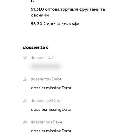
г.
51.31.0
оптова торгівля фруктами та
овочами
55.30.2
діяльність кафе
dossier.tax
dossier.staff
XXXXXXXXXX
dossier.taxDebt
dossier.missingData
dossier.esvDebt
dossier.missingData
dossier.ndsPayer
dossier.missingData