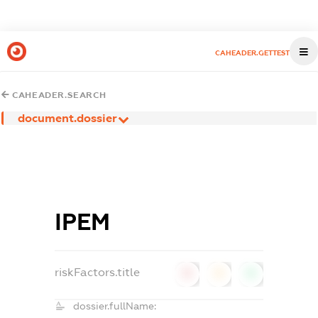
CAHEADER.GETTEST
CAHEADER.SEARCH
document.dossier
ІРЕМ
riskFactors.title
0
0
0
dossier.fullName: