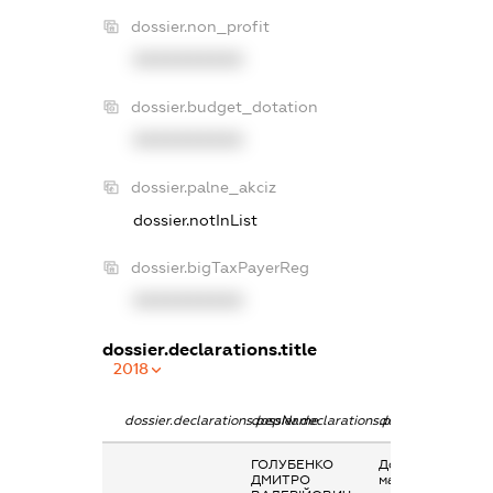
dossier.non_profit
XXXXXXXXXX
dossier.budget_dotation
XXXXXXXXXX
dossier.palne_akciz
dossier.notInList
dossier.bigTaxPayerReg
XXXXXXXXXX
dossier.declarations.title
2018
dossier.declarations.pepName
dossier.declarations.personName
dossier.declarati
ГОЛУБЕНКО
Дохід від наданн
ДМИТРО
майна в оренду