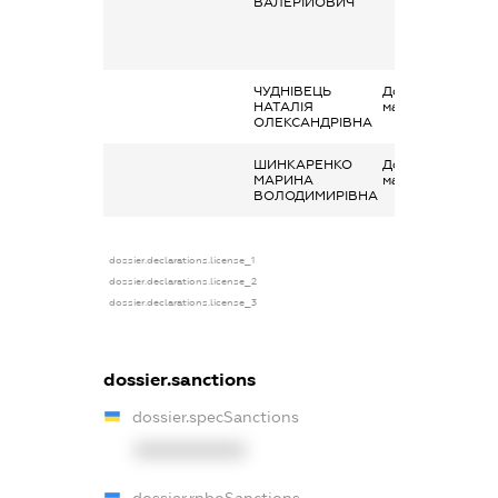
ВАЛЕРІЙОВИЧ
ЧУДНІВЕЦЬ
Дохід від наданн
НАТАЛІЯ
майна в оренду
ОЛЕКСАНДРІВНА
ШИНКАРЕНКО
Дохід від наданн
МАРИНА
майна в оренду
ВОЛОДИМИРІВНА
dossier.declarations.license_1
dossier.declarations.license_2
dossier.declarations.license_3
dossier.sanctions
dossier.specSanctions
XXXXXXXXXX