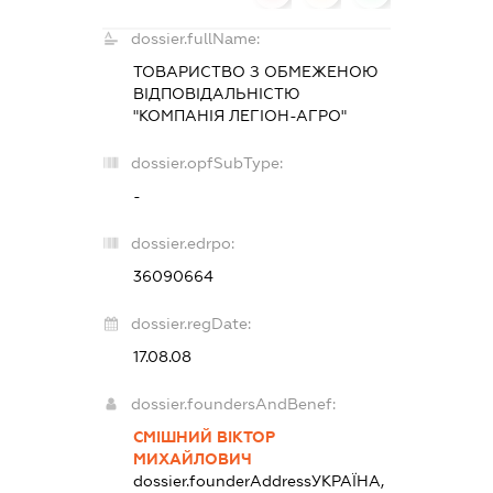
dossier.fullName:
ТОВАРИСТВО З ОБМЕЖЕНОЮ
ВІДПОВІДАЛЬНІСТЮ
"КОМПАНІЯ ЛЕГІОН-АГРО"
dossier.opfSubType:
-
dossier.edrpo:
36090664
dossier.regDate:
17.08.08
dossier.foundersAndBenef:
СМІШНИЙ ВІКТОР
МИХАЙЛОВИЧ
dossier.founderAddress
УКРАЇНА,