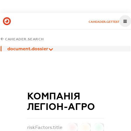
CAHEADER.GETTEST
CAHEADER.SEARCH
document.dossier
КОМПАНІЯ
ЛЕГІОН-АГРО
riskFactors.title
0
0
0