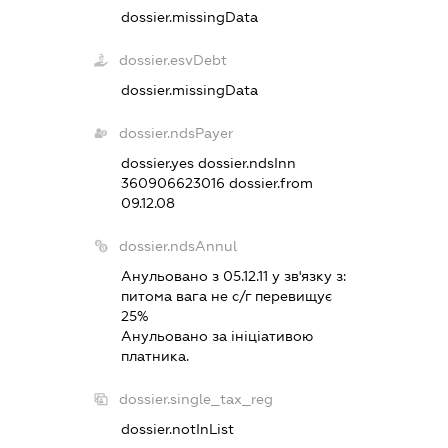
dossier.missingData
dossier.esvDebt
dossier.missingData
dossier.ndsPayer
dossier.yes
dossier.ndsInn
360906623016
dossier.from
09.12.08
dossier.ndsAnnul
Анульовано з 05.12.11 у зв'язку з:
питома вага не с/г перевищує
25%
Анульовано за iнiцiативою
платника.
dossier.single_tax_reg
dossier.notInList