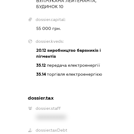
ВУЛ.МУКАНА ЛЕЙТЕНАНТА,
БУДИНОК 10
dossier.capital:
55 000 грн.
dossier.kveds:
20.12
виробництво барвників і
пігментів
35.12
передача електроенергії
35.14
торгівля електроенергією
dossier.tax
dossier.staff
XXXXXXXXXX
dossier.taxDebt