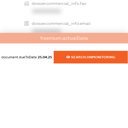
dossier.commercial_info.fax
XXXXXXXXXX
dossier.commercial_info.email
XXXXXXXXXX
freemium.actualData
dossier.commercial_info.website
XXXXXXXXXX
document.dueToDate
25.04.25
SEARCH.ONMONITORING
dossier.commercial_info.activity
XXXXXXXXXX
freemium.exampleText_1
freemium.exampleText_2
freemium.anonymousPerSearch2
FREEMIUM.DETAILS
FREEMIUM.REGISTER