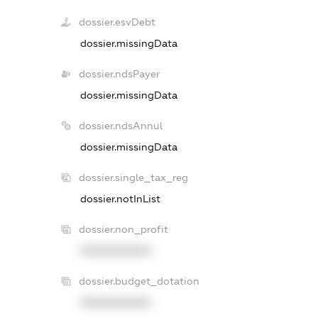
dossier.esvDebt
dossier.missingData
dossier.ndsPayer
dossier.missingData
dossier.ndsAnnul
dossier.missingData
dossier.single_tax_reg
dossier.notInList
dossier.non_profit
XXXXXXXXXX
dossier.budget_dotation
XXXXXXXXXX