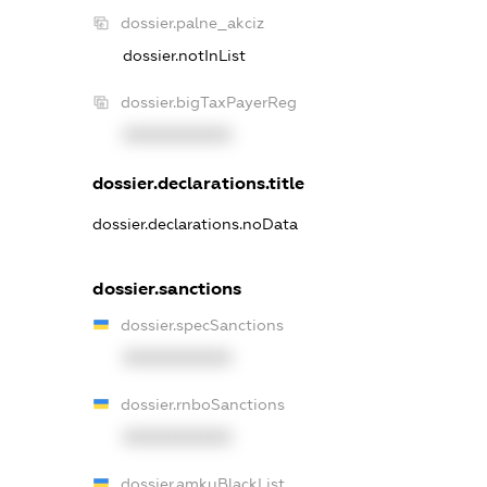
dossier.palne_akciz
dossier.notInList
dossier.bigTaxPayerReg
XXXXXXXXXX
dossier.declarations.title
dossier.declarations.noData
dossier.sanctions
dossier.specSanctions
XXXXXXXXXX
dossier.rnboSanctions
XXXXXXXXXX
dossier.amkuBlackList