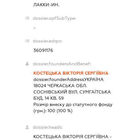
ЛАККИ-ИН.
dossier.opfSubType:
-
dossier.edrpo:
36091176
dossier.foundersAndBenef:
КОСТЕЦЬКА ВІКТОРІЯ СЕРГІЇВНА
dossier.founderAddress
УКРАЇНА
18024 ЧЕРКАСЬКА ОБЛ.
СОСНІВСЬКИЙ ВУЛ. СУМГАЇТСЬКА
БУД. 14 КВ. 59
Розмір внеску до статутного фонду
(грн.):
100
(100 %)
dossier.heads:
КОСТЕЦЬКА ВІКТОРІЯ СЕРГІЇВНА
-