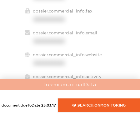
dossier.commercial_info.fax
XXXXXXXXXX
dossier.commercial_info.email
XXXXXXXXXX
dossier.commercial_info.website
XXXXXXXXXX
dossier.commercial_info.activity
freemium.actualData
XXXXXXXXXX
document.dueToDate
25.03.17
SEARCH.ONMONITORING
freemium.exampleText_1
freemium.exampleText_2
freemium.anonymousPerSearch2
FREEMIUM.DETAILS