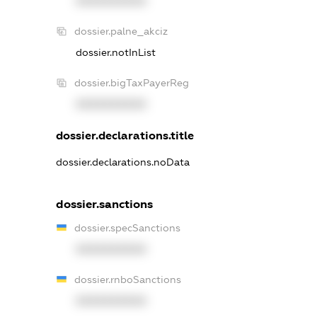
XXXXXXXXXX
dossier.palne_akciz
dossier.notInList
dossier.bigTaxPayerReg
XXXXXXXXXX
dossier.declarations.title
dossier.declarations.noData
dossier.sanctions
dossier.specSanctions
XXXXXXXXXX
dossier.rnboSanctions
XXXXXXXXXX