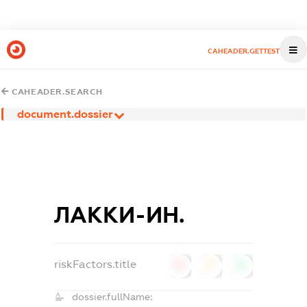
CAHEADER.GETTEST
CAHEADER.SEARCH
document.dossier
ЛАККИ-ИН.
riskFactors.title
0
0
0
dossier.fullName: