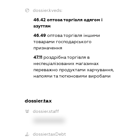
dossier.kveds:
46.42
оптова торгівля одягом і
взуттям
46.49
оптова торгівля іншими
товарами господарського
призначення
47.11
роздрібна торгівля в
неспеціалізованих магазинах
переважно продуктами харчування,
напоями та тютюновими виробами
dossier.tax
dossier.staff
XXXXXXXXXX
dossier.taxDebt