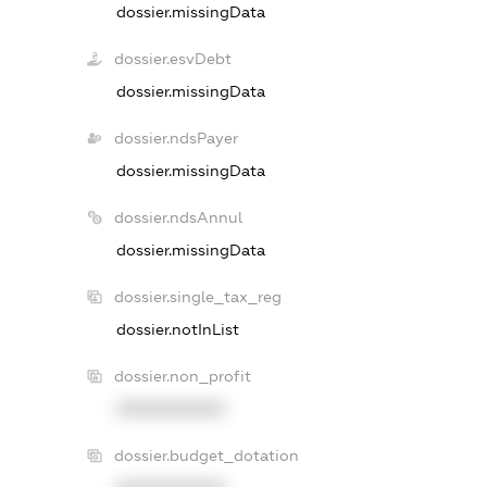
dossier.missingData
dossier.esvDebt
dossier.missingData
dossier.ndsPayer
dossier.missingData
dossier.ndsAnnul
dossier.missingData
dossier.single_tax_reg
dossier.notInList
dossier.non_profit
XXXXXXXXXX
dossier.budget_dotation