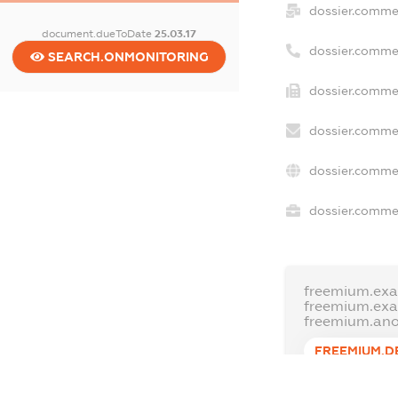
dossier.comme
document.dueToDate
25.03.17
dossier.comme
SEARCH.ONMONITORING
dossier.commer
dossier.commer
dossier.commer
dossier.commer
freemium.exa
freemium.ex
freemium.an
FREEMIUM.D