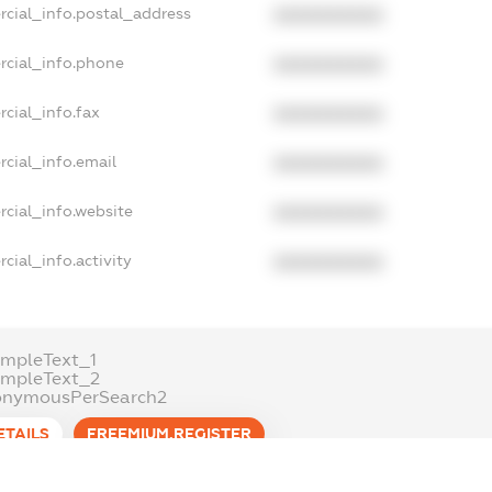
rcial_info.postal_address
XXXXXXXXXX
rcial_info.phone
XXXXXXXXXX
cial_info.fax
XXXXXXXXXX
cial_info.email
XXXXXXXXXX
cial_info.website
XXXXXXXXXX
cial_info.activity
XXXXXXXXXX
mpleText_1
ampleText_2
onymousPerSearch2
ETAILS
FREEMIUM.REGISTER