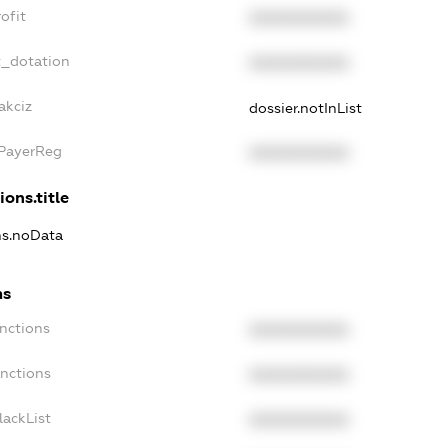
ofit
XXXXXXXXXX
t_dotation
XXXXXXXXXX
akciz
dossier.notInList
xPayerReg
XXXXXXXXXX
ions.title
ns.noData
ns
nctions
XXXXXXXXXX
anctions
XXXXXXXXXX
lackList
XXXXXXXXXX