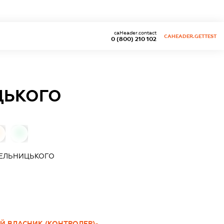
caHeader.contact
CAHEADER.GETTEST
0 (800) 210 102
ЦЬКОГО
0
МЕЛЬНИЦЬКОГО
Й ВЛАСНИК (КОНТРОЛЕР)-