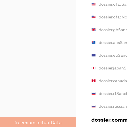
dossier.ofacSa
dossier.ofacN
dossier.gbSan
dossier.ausSan
dossier.euSanc
dossier.japanS
dossier.canad
dossier.rfSanc
dossier.russia
dossier.comme
freemium.actualData