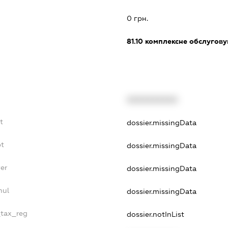
0 грн.
81.10
комплексне обслуговув
XXXXXXXXXX
t
dossier.missingData
bt
dossier.missingData
er
dossier.missingData
nul
dossier.missingData
_tax_reg
dossier.notInList