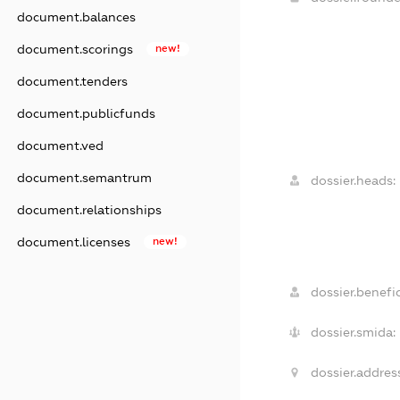
document.balances
document.scorings
new!
document.tenders
document.publicfunds
document.ved
document.semantrum
dossier.heads:
document.relationships
document.licenses
new!
dossier.benefic
dossier.smida:
dossier.address