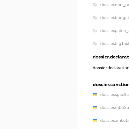
dossier.non_pr
dossier.budge
dossier.palne_
dossier.bigTa
dossier.declarat
dossier.declaratio
dossier.sanctio
dossier.specSa
dossier.rnboS
dossier.amkuB