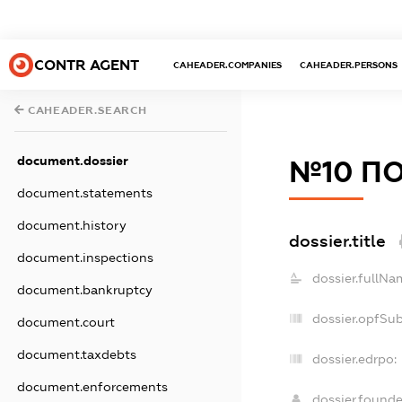
CONTR AGENT
CAHEADER.COMPANIES
CAHEADER.PERSONS
CAHEADER.SEARCH
document.dossier
№10 П
document.statements
document.history
dossier.title
document.inspections
dossier.fullNa
document.bankruptcy
dossier.opfSu
document.court
document.taxdebts
dossier.edrpo:
document.enforcements
dossier.found