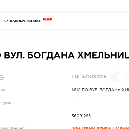
BETA
CAHEADER.PERSSEARCH
О ВУЛ. БОГДАНА ХМЕЛЬНИ
riskFactors.title
0
0
me:
№10 ПО ВУЛ. БОГДАНА Х
bType:
-
36091265
ersAndBenef:
"КІНЦЕВИЙ БЕНЕФІЦІАРНИ