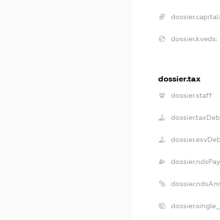
dossier.capital:
dossier.kveds:
dossier.tax
dossier.staff
dossier.taxDeb
dossier.esvDe
dossier.ndsPay
dossier.ndsAn
dossier.single