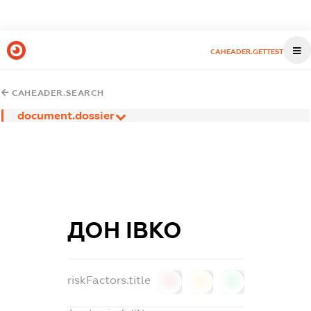
CAHEADER.GETTEST
CAHEADER.SEARCH
document.dossier
ДОН ІВКО
riskFactors.title
0
0
0