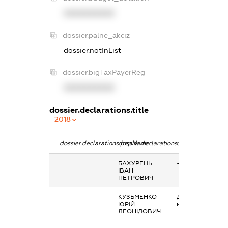
XXXXXXXXXX
dossier.palne_akciz
dossier.notInList
dossier.bigTaxPayerReg
XXXXXXXXXX
dossier.declarations.title
2018
dossier.declarations.pepName
dossier.declarations.personName
dossier.declarati
БАХУРЕЦЬ
-
ІВАН
ПЕТРОВИЧ
КУЗЬМЕНКО
Дохід від надан
ЮРІЙ
майна в оренду
ЛЕОНІДОВИЧ