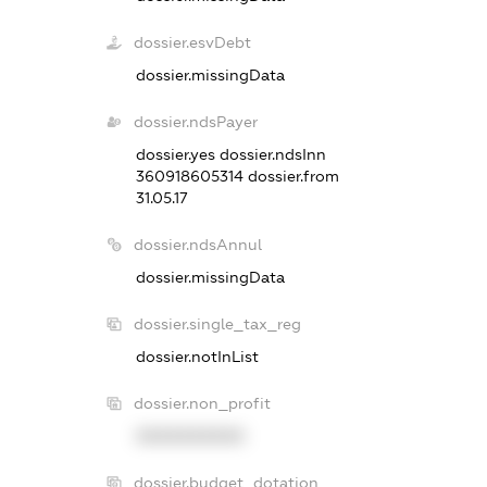
dossier.esvDebt
dossier.missingData
dossier.ndsPayer
dossier.yes
dossier.ndsInn
360918605314
dossier.from
31.05.17
dossier.ndsAnnul
dossier.missingData
dossier.single_tax_reg
dossier.notInList
dossier.non_profit
XXXXXXXXXX
dossier.budget_dotation