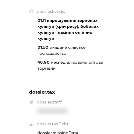
dossier.kveds:
01.11
вирощування зернових
культур (крім рису), бобових
культур і насіння олійних
культур
01.50
змішане сільське
господарство
46.90
неспеціалізована оптова
торгівля
dossier.tax
dossier.staff
XXXXXXXXXX
dossier.taxDebt
dossier.missingData