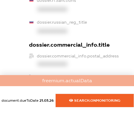
dossier.rfSanctions
XXXXXXXXXX
dossier.russian_reg_title
XXXXXXXXXX
dossier.commercial_info.title
dossier.commercial_info.postal_address
XXXXXXXXXX
dossier.commercial_info.phone
freemium.actualData
XXXXXXXXXX
dossier.commercial_info.fax
document.dueToDate
21.03.26
SEARCH.ONMONITORING
XXXXXXXXXX
dossier.commercial_info.email
XXXXXXXXXX