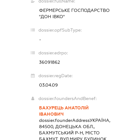
dossier.fullName:
ФЕРМЕРСЬКЕ ГОСПОДАРСТВО
"ДОН ІВКО"
dossier.opfSubType:
-
dossier.edrpo:
36091862
dossier.regDate:
03.04.09
dossier.foundersAndBenef:
БАХУРЕЦЬ АНАТОЛІЙ
ІВАНОВИЧ
dossier.founderAddress
УКРАЇНА,
84500, ДОНЕЦЬКА ОБЛ.,
БАХМУТСЬКИЙ Р-Н, МІСТО
БАХМУТ, ВУЛ.МИРУ, БУДИНОК