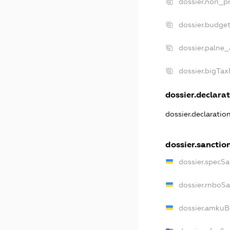
dossier.non_pr
dossier.budge
dossier.palne_
dossier.bigTa
dossier.declarat
dossier.declaratio
dossier.sanctio
dossier.specSa
dossier.rnboS
dossier.amkuB