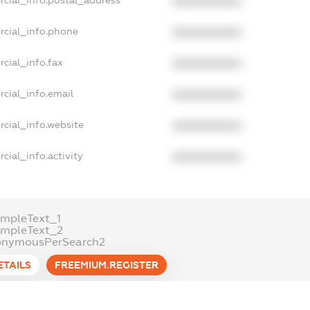
XXXXXXXXXX
rcial_info.phone
XXXXXXXXXX
cial_info.fax
XXXXXXXXXX
cial_info.email
XXXXXXXXXX
cial_info.website
XXXXXXXXXX
cial_info.activity
XXXXXXXXXX
mpleText_1
ampleText_2
onymousPerSearch2
ETAILS
FREEMIUM.REGISTER