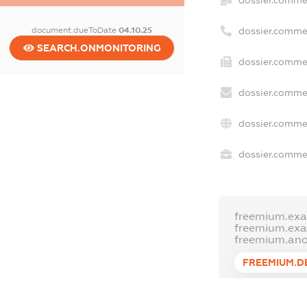
dossier.comme
document.dueToDate
04.10.25
SEARCH.ONMONITORING
dossier.commer
dossier.commer
dossier.commer
dossier.commer
freemium.exa
freemium.ex
freemium.an
FREEMIUM.D