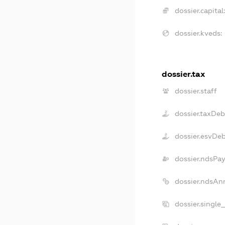
dossier.capital:
dossier.kveds:
dossier.tax
dossier.staff
dossier.taxDeb
dossier.esvDe
dossier.ndsPay
dossier.ndsAn
dossier.single