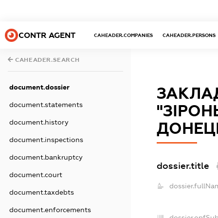
CONTR AGENT
CAHEADER.COMPANIES
CAHEADER.PERSONS
CAHEADER.SEARCH
document.dossier
ЗАКЛАД
document.statements
"ЗІРОН
document.history
ДОНЕЦЬ
document.inspections
document.bankruptcy
dossier.title
document.court
dossier.fullNa
document.taxdebts
document.enforcements
dossier.opfSu