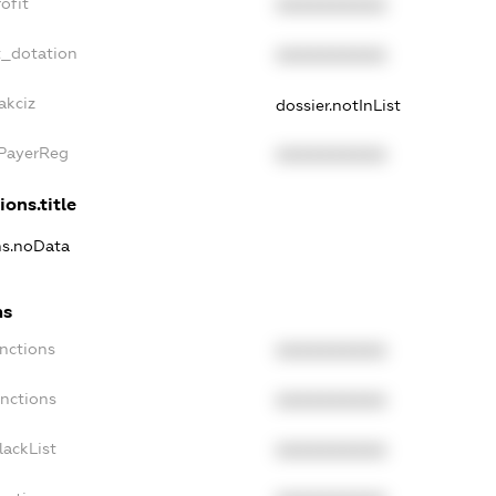
ofit
XXXXXXXXXX
t_dotation
XXXXXXXXXX
akciz
dossier.notInList
xPayerReg
XXXXXXXXXX
ions.title
ns.noData
ns
nctions
XXXXXXXXXX
anctions
XXXXXXXXXX
lackList
XXXXXXXXXX