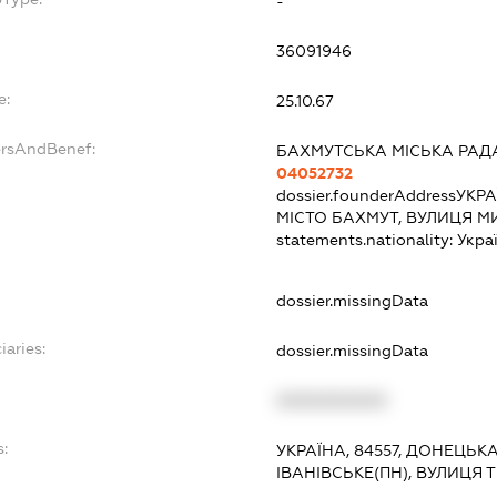
-
36091946
e:
25.10.67
ersAndBenef:
БАХМУТСЬКА МІСЬКА РАД
04052732
dossier.founderAddress
УКРА
МІСТО БАХМУТ, ВУЛИЦЯ М
statements.nationality:
Укра
dossier.missingData
iaries:
dossier.missingData
XXXXXXXXXX
s:
УКРАЇНА, 84557, ДОНЕЦЬК
ІВАНІВСЬКЕ(ПН), ВУЛИЦЯ 