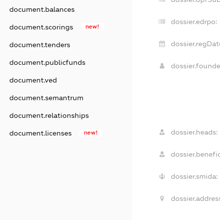
document.balances
dossier.edrpo:
document.scorings
new!
dossier.regDat
document.tenders
document.publicfunds
dossier.found
document.ved
document.semantrum
document.relationships
dossier.heads:
document.licenses
new!
dossier.benefic
dossier.smida:
dossier.addres