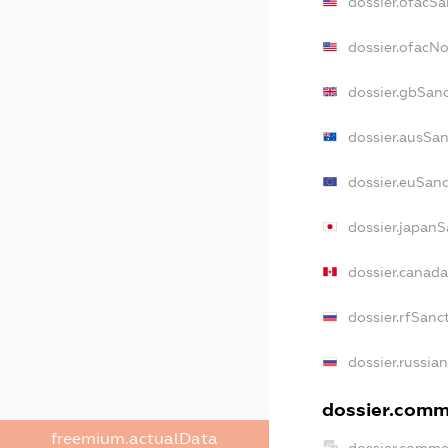
dossier.ofacSa
dossier.ofacN
dossier.gbSan
dossier.ausSan
dossier.euSanc
dossier.japanS
dossier.canad
dossier.rfSanc
dossier.russia
dossier.comme
freemium.actualData
dossier.comme