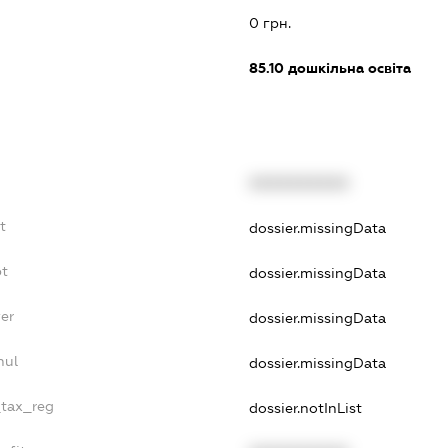
0 грн.
85.10
дошкільна освіта
XXXXXXXXXX
t
dossier.missingData
bt
dossier.missingData
er
dossier.missingData
nul
dossier.missingData
_tax_reg
dossier.notInList