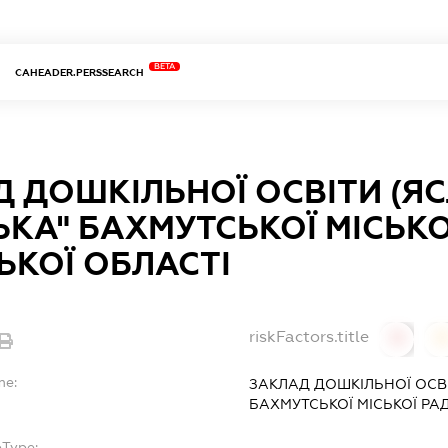
BETA
CAHEADER.PERSSEARCH
 ДОШКІЛЬНОЇ ОСВІТИ (Я
ЬКА" БАХМУТСЬКОЇ МІСЬКО
КОЇ ОБЛАСТІ
riskFactors.title
0
0
me:
ЗАКЛАД ДОШКІЛЬНОЇ ОСВІ
БАХМУТСЬКОЇ МІСЬКОЇ РА
bType: