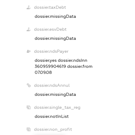
dossier.taxDebt
dossier.missingData
dossier.esvDebt
dossier.missingData
dossier.ndsPayer
dossier.yes
dossier.ndsInn
360959904619
dossier.from
07.09.08
dossier.ndsAnnul
dossier.missingData
dossier.single_tax_reg
dossier.notInList
dossier.non_profit