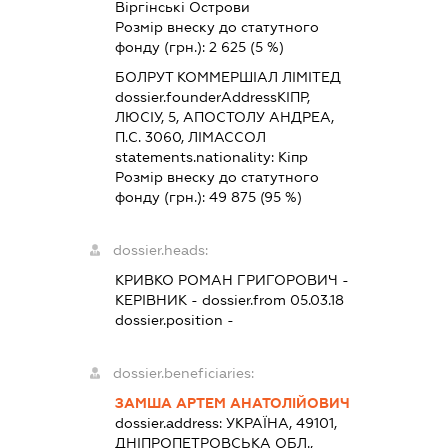
Віргінські Острови
Розмір внеску до статутного
фонду (грн.):
2 625
(5 %)
БОЛРУТ КОММЕРШІАЛ ЛІМІТЕД
dossier.founderAddress
КІПР,
ЛЮСІУ, 5, АПОСТОЛУ АНДРЕА,
П.С. 3060, ЛІМАССОЛ
statements.nationality:
Кіпр
Розмір внеску до статутного
фонду (грн.):
49 875
(95 %)
dossier.heads:
КРИВКО РОМАН ГРИГОРОВИЧ
-
КЕРІВНИК
- dossier.from 05.03.18
dossier.position -
dossier.beneficiaries:
ЗАМША АРТЕМ АНАТОЛІЙОВИЧ
dossier.address:
УКРАЇНА, 49101,
ДНІПРОПЕТРОВСЬКА ОБЛ.,