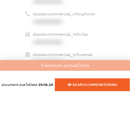
XXXXXXXXXX
dossier.commercial_info.phone
XXXXXXXXXX
dossier.commercial_info.fax
XXXXXXXXXX
dossier.commercial_info.email
XXXXXXXXXX
freemium.actualData
dossier.commercial_info.website
XXXXXXXXXX
document.dueToDate
29.06.24
SEARCH.ONMONITORING
dossier.commercial_info.activity
XXXXXXXXXX
freemium.exampleText_1