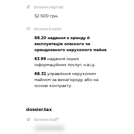
dossier.capital:
52 500 грн.
dossier.kveds:
68.20
надання в оренду й
експлуатацію власного чи
орендованого нерухомого майна
63.99
надання інших
інформаційних послуг, н.в.і.у.
68.32
управління нерухомим
майном за винагороду або на
основі контракту
dossier.tax
dossier.staff
XXXXXXXXXX