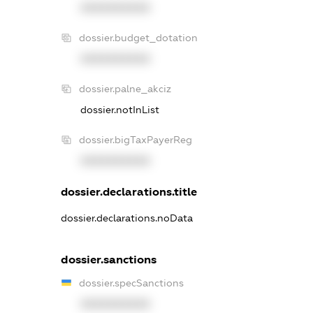
XXXXXXXXXX
dossier.budget_dotation
XXXXXXXXXX
dossier.palne_akciz
dossier.notInList
dossier.bigTaxPayerReg
XXXXXXXXXX
dossier.declarations.title
dossier.declarations.noData
dossier.sanctions
dossier.specSanctions
XXXXXXXXXX