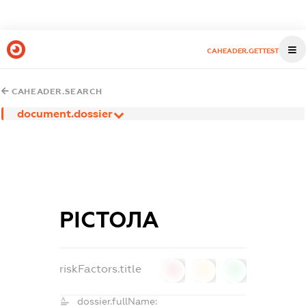
CAHEADER.GETTEST
CAHEADER.SEARCH
document.dossier
РІСТОЛА
riskFactors.title
0
0
0
dossier.fullName: