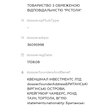
ТОВАРИСТВО З ОБМЕЖЕНОЮ
ВІДПОВІДАЛЬНІСТЮ "РІСТОЛА"
dossier.opfSubType:
-
dossier.edrpo:
36095998
dossier.regDate:
17.08.08
dossier.foundersAndBenef:
КВЕНШІНАЛ ІНВЕСТМЕНТС ЛТД
dossier.founderAddress
БРИТАНСЬКІ
ВІРГІНСЬКІ ОСТРОВИ,
КРЕЙГМЮІР ЧАМБЕРС, РОУД
ТАУН, ТОРТОЛА, ВГ1110
statements.nationality:
Британські