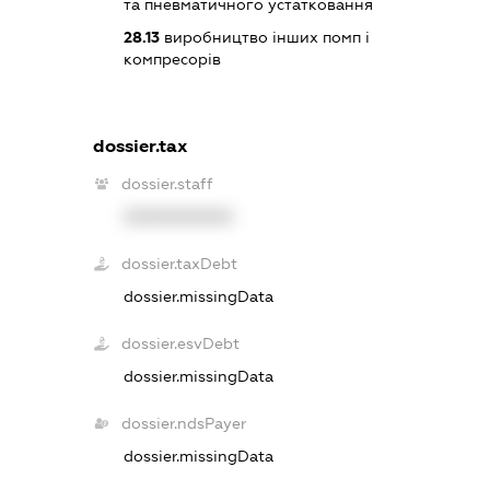
та пневматичного устатковання
28.13
виробництво інших помп і
компресорів
dossier.tax
dossier.staff
XXXXXXXXXX
dossier.taxDebt
dossier.missingData
dossier.esvDebt
dossier.missingData
dossier.ndsPayer
dossier.missingData