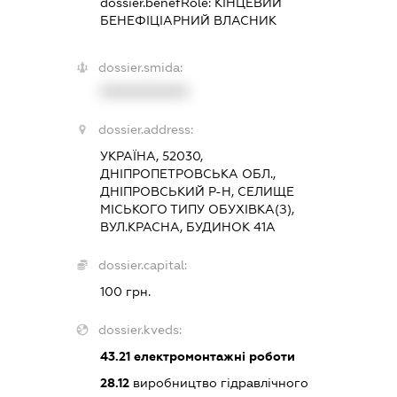
dossier.benefRole:
КІНЦЕВИЙ
БЕНЕФІЦІАРНИЙ ВЛАСНИК
dossier.smida:
XXXXXXXXXX
dossier.address:
УКРАЇНА, 52030,
ДНІПРОПЕТРОВСЬКА ОБЛ.,
ДНІПРОВСЬКИЙ Р-Н, СЕЛИЩЕ
МІСЬКОГО ТИПУ ОБУХІВКА(З),
ВУЛ.КРАСНА, БУДИНОК 41А
dossier.capital:
100 грн.
dossier.kveds:
43.21
електромонтажні роботи
28.12
виробництво гідравлічного