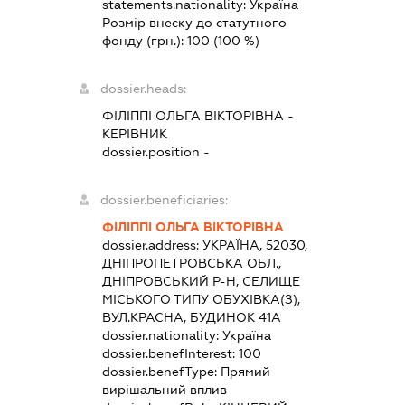
statements.nationality:
Україна
Розмір внеску до статутного
фонду (грн.):
100
(100 %)
dossier.heads:
ФІЛІППІ ОЛЬГА ВІКТОРІВНА
-
КЕРІВНИК
dossier.position -
dossier.beneficiaries:
ФІЛІППІ ОЛЬГА ВІКТОРІВНА
dossier.address:
УКРАЇНА, 52030,
ДНІПРОПЕТРОВСЬКА ОБЛ.,
ДНІПРОВСЬКИЙ Р-Н, СЕЛИЩЕ
МІСЬКОГО ТИПУ ОБУХІВКА(З),
ВУЛ.КРАСНА, БУДИНОК 41А
dossier.nationality:
Україна
dossier.benefInterest:
100
dossier.benefType:
Прямий
вирішальний вплив