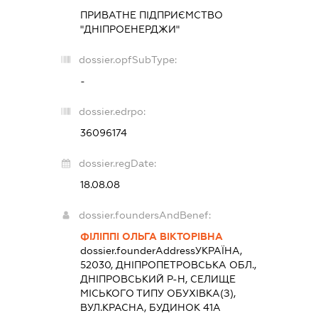
ПРИВАТНЕ ПІДПРИЄМСТВО
"ДНІПРОЕНЕРДЖИ"
dossier.opfSubType:
-
dossier.edrpo:
36096174
dossier.regDate:
18.08.08
dossier.foundersAndBenef:
ФІЛІППІ ОЛЬГА ВІКТОРІВНА
dossier.founderAddress
УКРАЇНА,
52030, ДНІПРОПЕТРОВСЬКА ОБЛ.,
ДНІПРОВСЬКИЙ Р-Н, СЕЛИЩЕ
МІСЬКОГО ТИПУ ОБУХІВКА(З),
ВУЛ.КРАСНА, БУДИНОК 41А