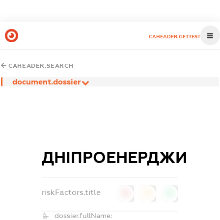
CAHEADER.GETTEST
CAHEADER.SEARCH
document.dossier
ДНІПРОЕНЕРДЖИ
riskFactors.title
0
0
0
dossier.fullName: