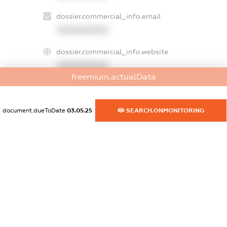
dossier.commercial_info.email
XXXXXXXXXX
dossier.commercial_info.website
XXXXXXXXXX
freemium.actualData
dossier.commercial_info.activity
XXXXXXXXXX
document.dueToDate
03.05.25
SEARCH.ONMONITORING
freemium.exampleText_1
freemium.exampleText_2
freemium.anonymousPerSearch2
FREEMIUM.DETAILS
FREEMIUM.REGISTER