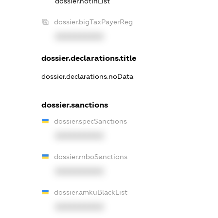
dossier.notInList
dossier.bigTaxPayerReg
XXXXXXXXXX
dossier.declarations.title
dossier.declarations.noData
dossier.sanctions
dossier.specSanctions
XXXXXXXXXX
dossier.rnboSanctions
XXXXXXXXXX
dossier.amkuBlackList
XXXXXXXXXX