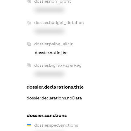
dossier.non_profit
XXXXXXXXXX
dossier.budget_dotation
XXXXXXXXXX
dossier.palne_akciz
dossier.notInList
dossier.bigTaxPayerReg
XXXXXXXXXX
dossier.declarations.title
dossier.declarations.noData
dossier.sanctions
dossier.specSanctions