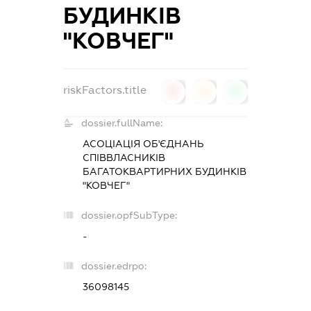
БУДИНКІВ
"КОВЧЕГ"
riskFactors.title
0
0
0
dossier.fullName:
АСОЦІАЦІЯ ОБ'ЄДНАНЬ
СПІВВЛАСНИКІВ
БАГАТОКВАРТИРНИХ БУДИНКІВ
"КОВЧЕГ"
dossier.opfSubType:
-
dossier.edrpo:
36098145