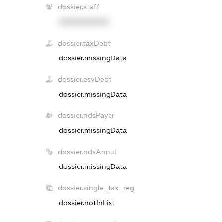
dossier.staff
XXXXXXXXXX
dossier.taxDebt
dossier.missingData
dossier.esvDebt
dossier.missingData
dossier.ndsPayer
dossier.missingData
dossier.ndsAnnul
dossier.missingData
dossier.single_tax_reg
dossier.notInList