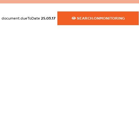
dossier.commercial_info.postal_address
XXXXXXXXXX
document.dueToDate
25.03.17
SEARCH.ONMONITORING
dossier.commercial_info.phone
XXXXXXXXXX
dossier.commercial_info.fax
XXXXXXXXXX
dossier.commercial_info.email
XXXXXXXXXX
dossier.commercial_info.website
XXXXXXXXXX
dossier.commercial_info.activity
XXXXXXXXXX