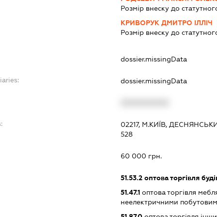
Розмір внеску до статутног
КРИВОРУК ДМИТРО ІЛЛІЧ
Розмір внеску до статутног
dossier.missingData
iaries:
dossier.missingData
XXXXXXXXXX
:
02217, М.КИЇВ, ДЕСНЯНСЬК
528
60 000 грн.
51.53.2
оптова торгівля буд
51.47.1
оптова торгівля мебля
неелектричними побутови
51.87.0
оптова торгівля інш