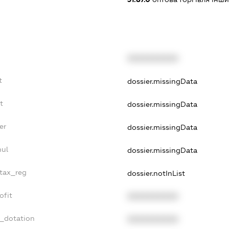
XXXXXXXXXX
t
dossier.missingData
t
dossier.missingData
er
dossier.missingData
nul
dossier.missingData
_tax_reg
dossier.notInList
ofit
XXXXXXXXXX
t_dotation
XXXXXXXXXX