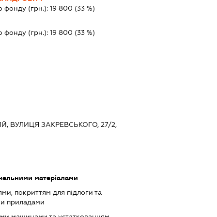
о фонду (грн.):
19 800
(33 %)
о фонду (грн.):
19 800
(33 %)
ИЙ, ВУЛИЦЯ ЗАКРЕВСЬКОГО, 27/2,
івельними матеріалами
ми, покриттям для підлоги та
ми приладами
ими машинами та устаткованням