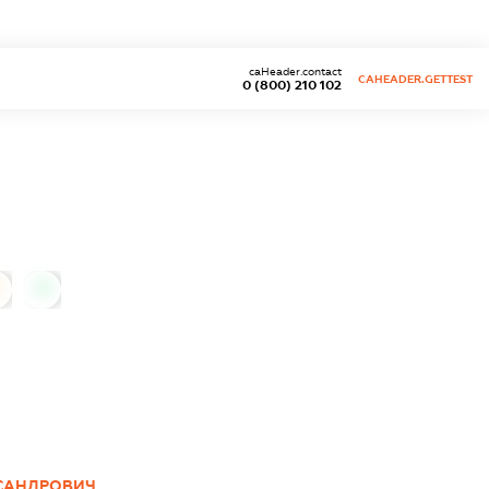
caHeader.contact
CAHEADER.GETTEST
0 (800) 210 102
0
САНДРОВИЧ