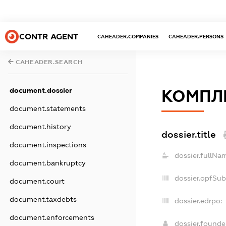
CONTR AGENT
CAHEADER.COMPANIES
CAHEADER.PERSONS
CAHEADER.SEARCH
document.dossier
КОМПЛ
document.statements
document.history
dossier.title
document.inspections
dossier.fullNa
document.bankruptcy
dossier.opfSub
document.court
document.taxdebts
dossier.edrpo:
document.enforcements
dossier.found