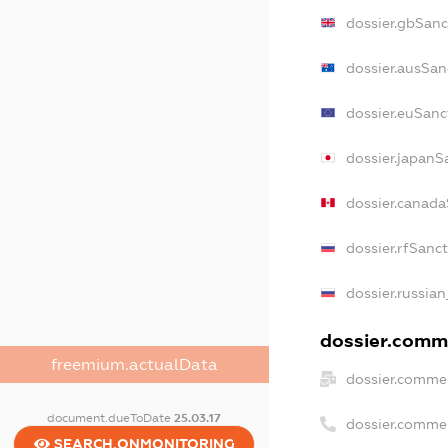
dossier.gbSanc
dossier.ausSan
dossier.euSanc
dossier.japanS
dossier.canad
dossier.rfSanc
dossier.russian
dossier.comme
freemium.actualData
dossier.commer
document.dueToDate
25.03.17
dossier.comme
SEARCH.ONMONITORING