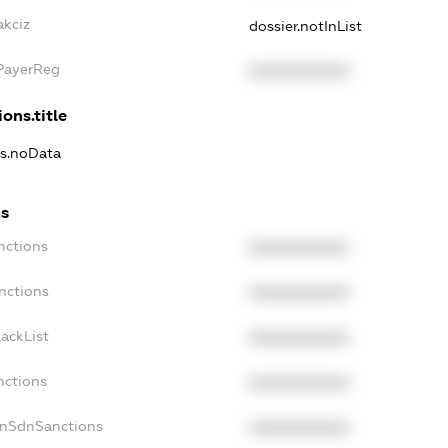
akciz
dossier.notInList
xPayerReg
XXXXXXXXXX
ons.title
ns.noData
ns
nctions
XXXXXXXXXX
nctions
XXXXXXXXXX
ackList
XXXXXXXXXX
nctions
XXXXXXXXXX
onSdnSanctions
XXXXXXXXXX