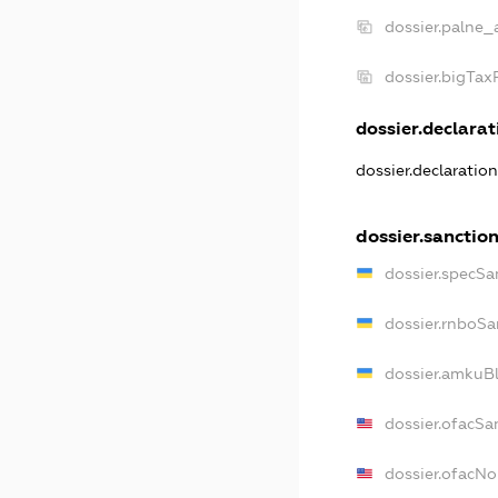
dossier.palne_
dossier.bigTa
dossier.declarati
dossier.declaratio
dossier.sanctio
dossier.specSa
dossier.rnboSa
dossier.amkuBl
dossier.ofacSa
dossier.ofacN