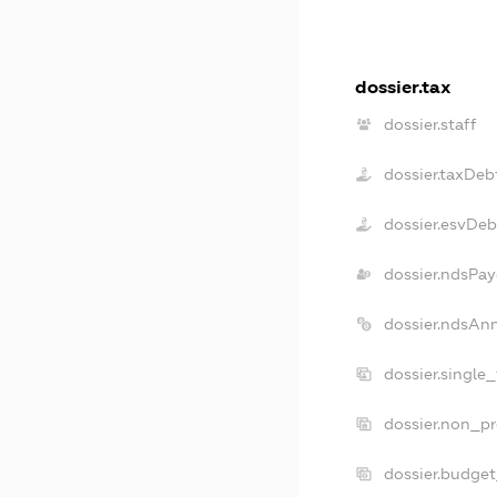
dossier.tax
dossier.staff
dossier.taxDeb
dossier.esvDeb
dossier.ndsPay
dossier.ndsAn
dossier.single
dossier.non_pr
dossier.budge