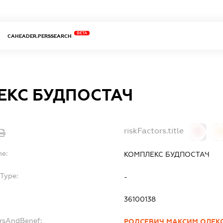
BETA
CAHEADER.PERSSEARCH
ЕКС БУДПОСТАЧ
riskFactors.title
0
0
me:
КОМПЛЕКС БУДПОСТАЧ
Type:
-
36100138
ersAndBenef:
РОДСЕВИЧ МАКСИМ ОЛЕК