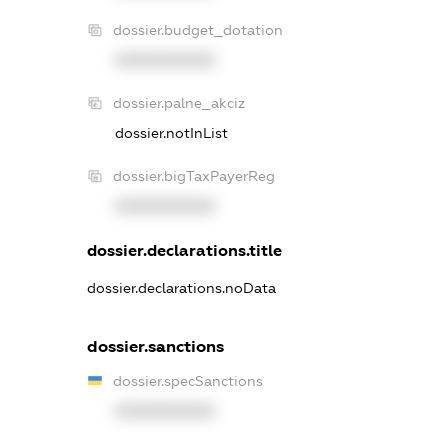
dossier.budget_dotation
XXXXXXXXXX
dossier.palne_akciz
dossier.notInList
dossier.bigTaxPayerReg
XXXXXXXXXX
dossier.declarations.title
dossier.declarations.noData
dossier.sanctions
dossier.specSanctions
XXXXXXXXXX