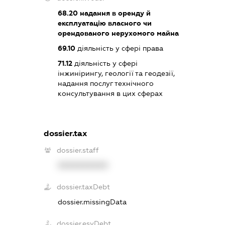
68.20
надання в оренду й
експлуатацію власного чи
орендованого нерухомого майна
69.10
діяльність у сфері права
71.12
діяльність у сфері
інжинірингу, геології та геодезії,
надання послуг технічного
консультування в цих сферах
dossier.tax
dossier.staff
XXXXXXXXXX
dossier.taxDebt
dossier.missingData
dossier.esvDebt