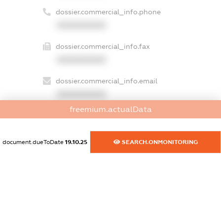
dossier.commercial_info.phone
XXXXXXXXXX
dossier.commercial_info.fax
XXXXXXXXXX
dossier.commercial_info.email
XXXXXXXXXX
freemium.actualData
dossier.commercial_info.website
XXXXXXXXXX
document.dueToDate
19.10.25
SEARCH.ONMONITORING
dossier.commercial_info.activity
XXXXXXXXXX
freemium.exampleText_1
freemium.exampleText_2