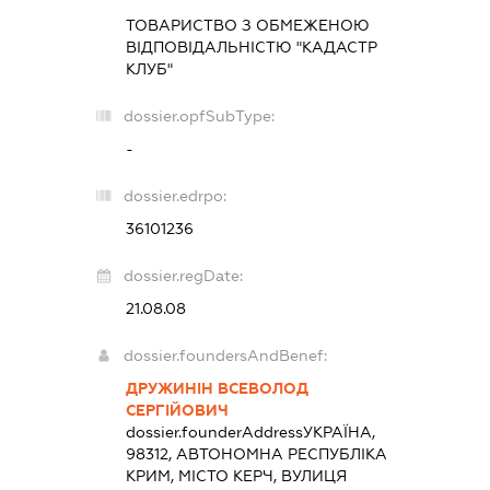
ТОВАРИСТВО З ОБМЕЖЕНОЮ
ВІДПОВІДАЛЬНІСТЮ "КАДАСТР
КЛУБ"
dossier.opfSubType:
-
dossier.edrpo:
36101236
dossier.regDate:
21.08.08
dossier.foundersAndBenef:
ДРУЖИНІН ВСЕВОЛОД
СЕРГІЙОВИЧ
dossier.founderAddress
УКРАЇНА,
98312, АВТОНОМНА РЕСПУБЛІКА
КРИМ, МІСТО КЕРЧ, ВУЛИЦЯ