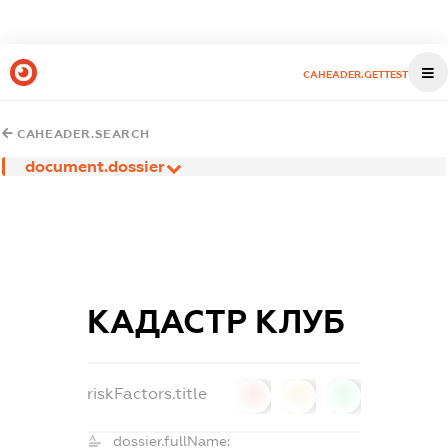
CAHEADER.GETTEST
CAHEADER.SEARCH
document.dossier
КАДАСТР КЛУБ
riskFactors.title
0
0
0
dossier.fullName: