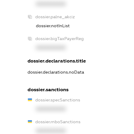
XXXXXXXXXX
dossier.palne_akciz
dossier.notInList
dossier.bigTaxPayerReg
XXXXXXXXXX
dossier.declarations.title
dossier.declarations.noData
dossier.sanctions
dossier.specSanctions
XXXXXXXXXX
dossier.rnboSanctions
XXXXXXXXXX