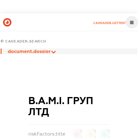
CAHEADER.GETTEST
CAHEADER.SEARCH
document.dossier
В.А.М.І. ГРУП
ЛТД
riskFactors.title
0
0
0