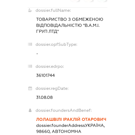
dossier.fullName:
ТОВАРИСТВО З ОБМЕЖЕНОЮ
ВІДПОВІДАЛЬНІСТЮ "В.А.М.І.
ГРУП ЛТД"
dossier.opfSubType:
-
dossier.edrpo:
36101744
dossier.regDate:
31.08.08
dossier.foundersAndBenef:
ЛОЛАШВІЛІ ІРАКЛІЙ ОТАРОВИЧ
dossier.founderAddress
УКРАЇНА,
98660, АВТОНОМНА