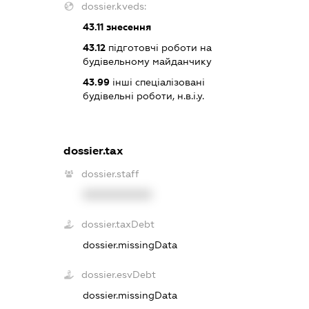
dossier.kveds:
43.11
знесення
43.12
підготовчі роботи на
будівельному майданчику
43.99
інші спеціалізовані
будівельні роботи, н.в.і.у.
dossier.tax
dossier.staff
XXXXXXXXXX
dossier.taxDebt
dossier.missingData
dossier.esvDebt
dossier.missingData