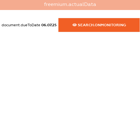
XXXXXXXXXX
freemium.actualData
dossier.commercial_info.fax
XXXXXXXXXX
document.dueToDate
06.07.25
SEARCH.ONMONITORING
dossier.commercial_info.email
XXXXXXXXXX
dossier.commercial_info.website
XXXXXXXXXX
dossier.commercial_info.activity
XXXXXXXXXX
freemium.exampleText_1
freemium.exampleText_2
freemium.anonymousPerSearch2
FREEMIUM.DETAILS