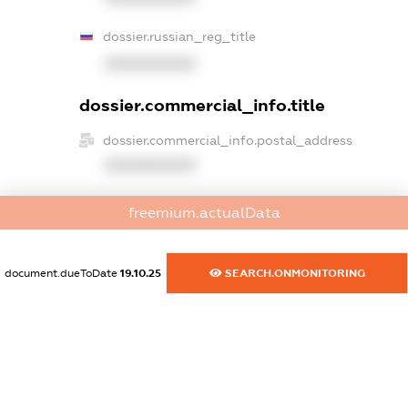
dossier.russian_reg_title
XXXXXXXXXX
dossier.commercial_info.title
dossier.commercial_info.postal_address
XXXXXXXXXX
dossier.commercial_info.phone
freemium.actualData
XXXXXXXXXX
dossier.commercial_info.fax
document.dueToDate
19.10.25
SEARCH.ONMONITORING
XXXXXXXXXX
dossier.commercial_info.email
XXXXXXXXXX
dossier.commercial_info.website