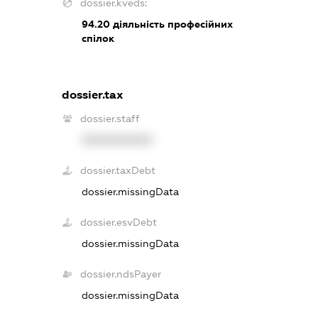
dossier.kveds:
94.20
діяльність професійних
спілок
dossier.tax
dossier.staff
XXXXXXXXXX
dossier.taxDebt
dossier.missingData
dossier.esvDebt
dossier.missingData
dossier.ndsPayer
dossier.missingData