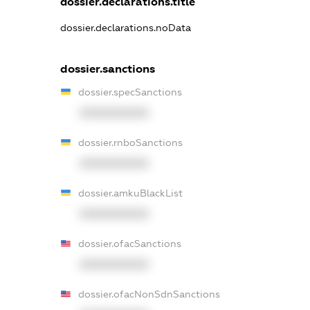
dossier.declarations.title
dossier.declarations.noData
dossier.sanctions
dossier.specSanctions
XXXXXXXXXX
dossier.rnboSanctions
XXXXXXXXXX
dossier.amkuBlackList
XXXXXXXXXX
dossier.ofacSanctions
XXXXXXXXXX
dossier.ofacNonSdnSanctions