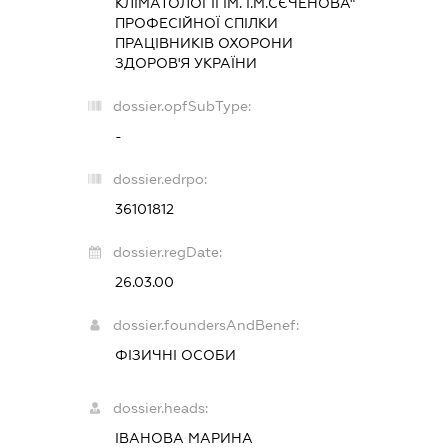
КЛІМАТОЛОГІЇ ІМ. І.М.СЄЧЕНОВА"
ПРОФЕСІЙНОЇ СПІЛКИ
ПРАЦІВНИКІВ ОХОРОНИ
ЗДОРОВ'Я УКРАЇНИ
dossier.opfSubType:
-
dossier.edrpo:
36101812
dossier.regDate:
26.03.00
dossier.foundersAndBenef:
ФІЗИЧНІ ОСОБИ
dossier.heads:
ІВАНОВА МАРИНА