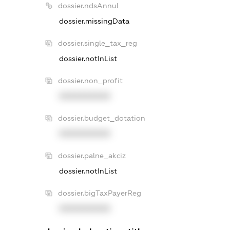
dossier.ndsAnnul
dossier.missingData
dossier.single_tax_reg
dossier.notInList
dossier.non_profit
XXXXXXXXXX
dossier.budget_dotation
XXXXXXXXXX
dossier.palne_akciz
dossier.notInList
dossier.bigTaxPayerReg
XXXXXXXXXX