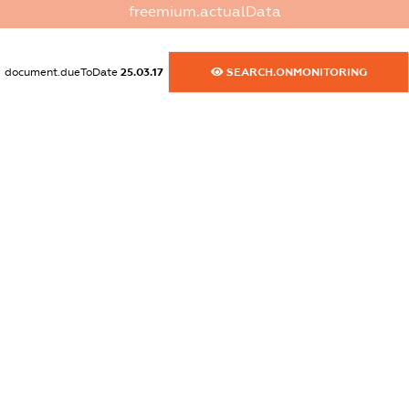
freemium.actualData
dossier.commercial_info.email
XXXXXXXXXX
document.dueToDate
25.03.17
SEARCH.ONMONITORING
dossier.commercial_info.website
XXXXXXXXXX
dossier.commercial_info.activity
XXXXXXXXXX
freemium.exampleText_1
freemium.exampleText_2
freemium.anonymousPerSearch2
FREEMIUM.DETAILS
FREEMIUM.REGISTER