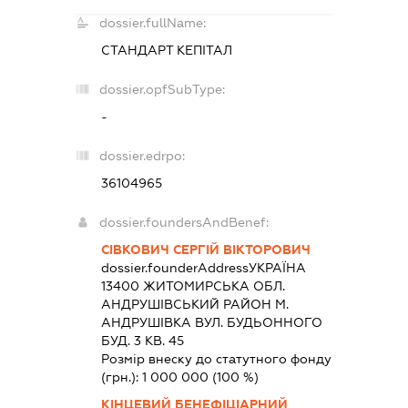
dossier.fullName:
СТАНДАРТ КЕПІТАЛ
dossier.opfSubType:
-
dossier.edrpo:
36104965
dossier.foundersAndBenef:
СІВКОВИЧ СЕРГІЙ ВІКТОРОВИЧ
dossier.founderAddress
УКРАЇНА
13400 ЖИТОМИРСЬКА ОБЛ.
АНДРУШIВСЬКИЙ РАЙОН М.
АНДРУШІВКА ВУЛ. БУДЬОННОГО
БУД. 3 КВ. 45
Розмір внеску до статутного фонду
(грн.):
1 000 000
(100 %)
КІНЦЕВИЙ БЕНЕФІЦІАРНИЙ