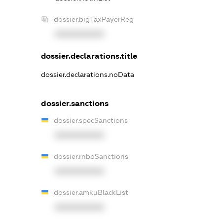
dossier.bigTaxPayerReg
XXXXXXXXXX
dossier.declarations.title
dossier.declarations.noData
dossier.sanctions
dossier.specSanctions
XXXXXXXXXX
dossier.rnboSanctions
XXXXXXXXXX
dossier.amkuBlackList
XXXXXXXXXX