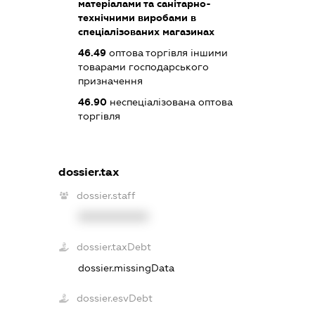
матеріалами та санітарно-
технічними виробами в
спеціалізованих магазинах
46.49
оптова торгівля іншими
товарами господарського
призначення
46.90
неспеціалізована оптова
торгівля
dossier.tax
dossier.staff
XXXXXXXXXX
dossier.taxDebt
dossier.missingData
dossier.esvDebt