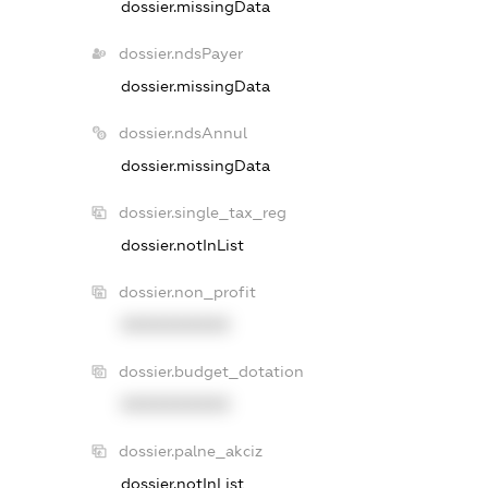
dossier.missingData
dossier.ndsPayer
dossier.missingData
dossier.ndsAnnul
dossier.missingData
dossier.single_tax_reg
dossier.notInList
dossier.non_profit
XXXXXXXXXX
dossier.budget_dotation
XXXXXXXXXX
dossier.palne_akciz
dossier.notInList