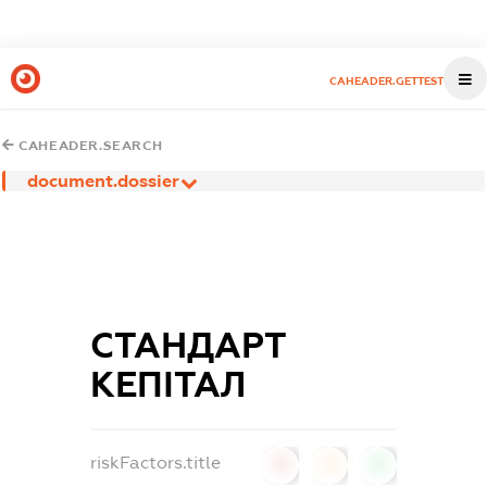
CAHEADER.GETTEST
CAHEADER.SEARCH
document.dossier
СТАНДАРТ
КЕПІТАЛ
riskFactors.title
0
0
0