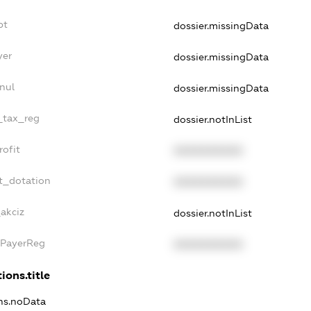
bt
dossier.missingData
yer
dossier.missingData
nul
dossier.missingData
e_tax_reg
dossier.notInList
rofit
XXXXXXXXXX
t_dotation
XXXXXXXXXX
_akciz
dossier.notInList
xPayerReg
XXXXXXXXXX
ions.title
ons.noData