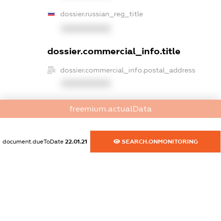
dossier.russian_reg_title
XXXXXXXXXX
dossier.commercial_info.title
dossier.commercial_info.postal_address
XXXXXXXXXX
dossier.commercial_info.phone
freemium.actualData
XXXXXXXXXX
dossier.commercial_info.fax
document.dueToDate
22.01.21
SEARCH.ONMONITORING
XXXXXXXXXX
dossier.commercial_info.email
XXXXXXXXXX
dossier.commercial_info.website