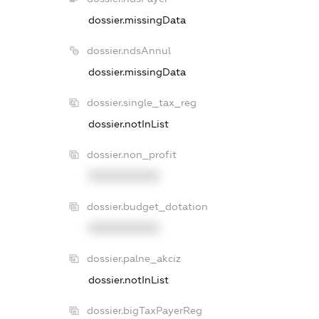
dossier.missingData
dossier.ndsAnnul
dossier.missingData
dossier.single_tax_reg
dossier.notInList
dossier.non_profit
XXXXXXXXXX
dossier.budget_dotation
XXXXXXXXXX
dossier.palne_akciz
dossier.notInList
dossier.bigTaxPayerReg