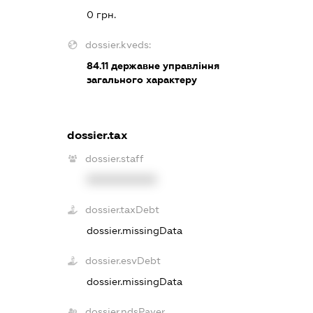
0 грн.
dossier.kveds:
84.11
державне управління
загального характеру
dossier.tax
dossier.staff
XXXXXXXXXX
dossier.taxDebt
dossier.missingData
dossier.esvDebt
dossier.missingData
dossier.ndsPayer