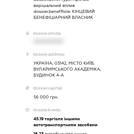
вирішальний вплив
dossier.benefRole:
КІНЦЕВИЙ
БЕНЕФІЦІАРНИЙ ВЛАСНИК
dossier.smida:
XXXXXXXXXX
dossier.address:
УКРАЇНА, 03142, МІСТО КИЇВ,
ВУЛ.КРИМСЬКОГО АКАДЕМІКА,
БУДИНОК 4-А
dossier.capital:
56 000 грн.
dossier.kveds:
45.19
торгівля іншими
автотранспортними засобами
16.23
виробництво інших