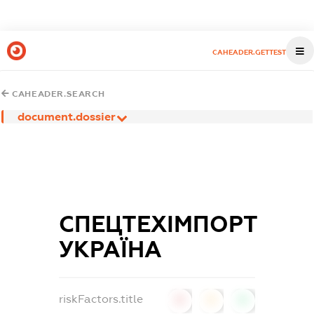
CAHEADER.GETTEST
CAHEADER.SEARCH
document.dossier
СПЕЦТЕХІМПОРТ
УКРАЇНА
riskFactors.title
0
0
0