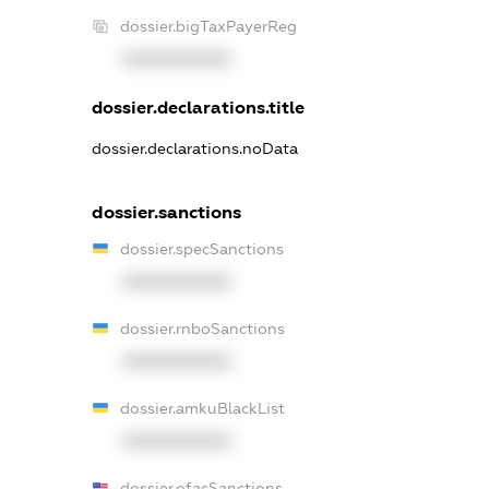
dossier.bigTaxPayerReg
XXXXXXXXXX
dossier.declarations.title
dossier.declarations.noData
dossier.sanctions
dossier.specSanctions
XXXXXXXXXX
dossier.rnboSanctions
XXXXXXXXXX
dossier.amkuBlackList
XXXXXXXXXX
dossier.ofacSanctions