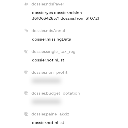
dossier.ndsPayer
dossier.yes
dossier.ndsInn
361063426571
dossier.from 31.07.21
dossier.ndsAnnul
dossier.missingData
dossier.single_tax_reg
dossier.notInList
dossier.non_profit
XXXXXXXXXX
dossier.budget_dotation
XXXXXXXXXX
dossier.palne_akciz
dossier.notInList