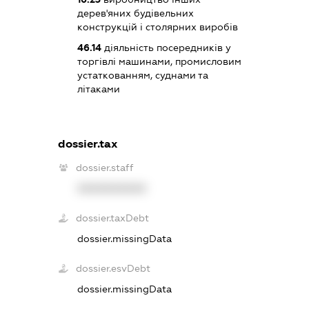
дерев'яних будівельних
конструкцій і столярних виробів
46.14
діяльність посередників у
торгівлі машинами, промисловим
устаткованням, суднами та
літаками
dossier.tax
dossier.staff
XXXXXXXXXX
dossier.taxDebt
dossier.missingData
dossier.esvDebt
dossier.missingData