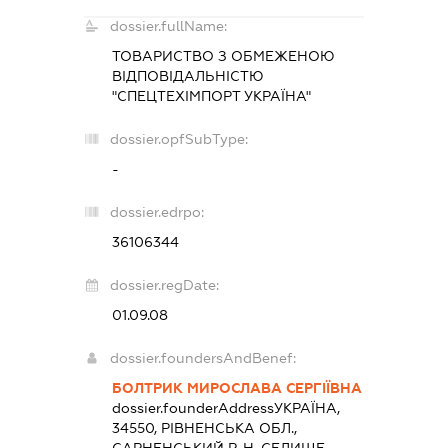
dossier.fullName:
ТОВАРИСТВО З ОБМЕЖЕНОЮ
ВІДПОВІДАЛЬНІСТЮ
"СПЕЦТЕХІМПОРТ УКРАЇНА"
dossier.opfSubType:
-
dossier.edrpo:
36106344
dossier.regDate:
01.09.08
dossier.foundersAndBenef:
БОЛТРИК МИРОСЛАВА СЕРГІЇВНА
dossier.founderAddress
УКРАЇНА,
34550, РІВНЕНСЬКА ОБЛ.,