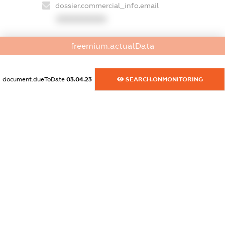
dossier.commercial_info.email
XXXXXXXXXX
dossier.commercial_info.website
freemium.actualData
XXXXXXXXXX
dossier.commercial_info.activity
document.dueToDate
03.04.23
SEARCH.ONMONITORING
XXXXXXXXXX
freemium.exampleText_1
freemium.exampleText_2
freemium.anonymousPerSearch2
FREEMIUM.DETAILS
FREEMIUM.REGISTER