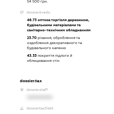
54 500 грн.
dossier.kveds:
46.73
оптова торгівля деревиною,
будівельними матеріалами та
санітарно-технічним обладнанням
23.70
різання, оброблення та
оздоблення декоративного та
будівельного каменю
43.33
покриття підлоги й
облицювання стін
dossier.tax
dossier.staff
XXXXXXXXXX
dossier.taxDebt