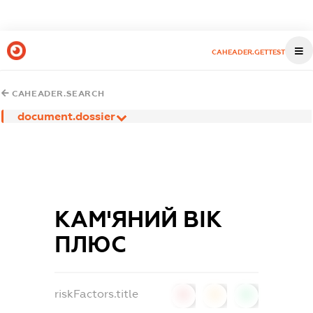
CAHEADER.GETTEST
CAHEADER.SEARCH
document.dossier
КАМ'ЯНИЙ ВІК
ПЛЮС
riskFactors.title
0
0
0