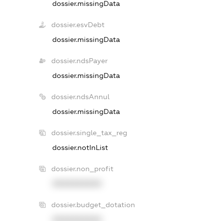
dossier.missingData
dossier.esvDebt
dossier.missingData
dossier.ndsPayer
dossier.missingData
dossier.ndsAnnul
dossier.missingData
dossier.single_tax_reg
dossier.notInList
dossier.non_profit
XXXXXXXXXX
dossier.budget_dotation
XXXXXXXXXX