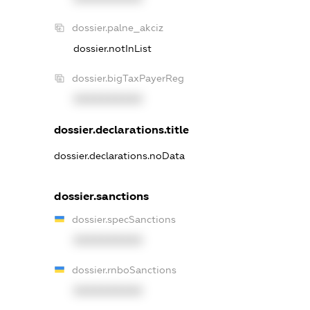
dossier.palne_akciz
dossier.notInList
dossier.bigTaxPayerReg
XXXXXXXXXX
dossier.declarations.title
dossier.declarations.noData
dossier.sanctions
dossier.specSanctions
XXXXXXXXXX
dossier.rnboSanctions
XXXXXXXXXX