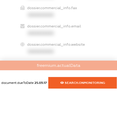
dossier.commercial_info.fax
XXXXXXXXXX
dossier.commercial_info.email
XXXXXXXXXX
dossier.commercial_info.website
XXXXXXXXXX
dossier.commercial_info.activity
freemium.actualData
XXXXXXXXXX
document.dueToDate
25.03.17
SEARCH.ONMONITORING
freemium.exampleText_1
freemium.exampleText_2
freemium.anonymousPerSearch2
FREEMIUM.DETAILS