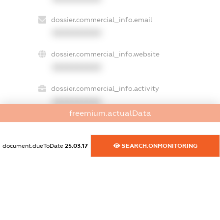
dossier.commercial_info.email
XXXXXXXXXX
dossier.commercial_info.website
XXXXXXXXXX
dossier.commercial_info.activity
XXXXXXXXXX
freemium.actualData
freemium.exampleText_1
document.dueToDate
25.03.17
SEARCH.ONMONITORING
freemium.exampleText_2
freemium.anonymousPerSearch2
FREEMIUM.DETAILS
FREEMIUM.REGISTER