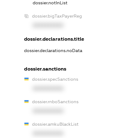
dossier.notInList
dossier.bigTaxPayerReg
XXXXXXXXXX
dossier.declarations.title
dossier.declarations.noData
dossier.sanctions
dossier.specSanctions
XXXXXXXXXX
dossier.rnboSanctions
XXXXXXXXXX
dossier.amkuBlackList
XXXXXXXXXX