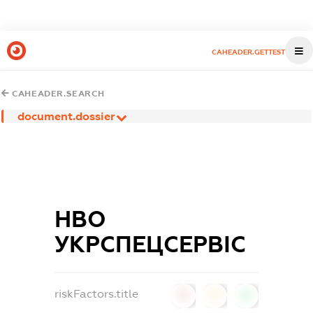
CAHEADER.GETTEST
CAHEADER.SEARCH
document.dossier
НВО
УКРСПЕЦСЕРВІС
riskFactors.title
0
0
0