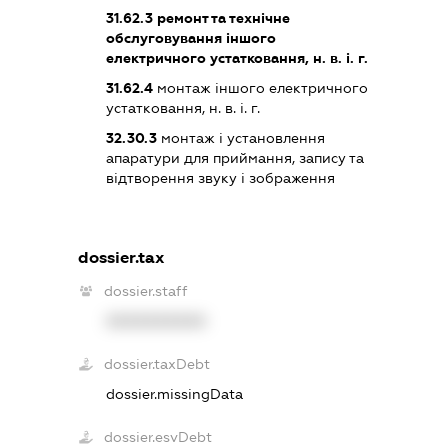
31.62.3
ремонт та технічне
обслуговування іншого
електричного устатковання, н. в. і. г.
31.62.4
монтаж іншого електричного
устатковання, н. в. і. г.
32.30.3
монтаж і установлення
апаратури для приймання, запису та
відтворення звуку і зображення
dossier.tax
dossier.staff
XXXXXXXXXX
dossier.taxDebt
dossier.missingData
dossier.esvDebt