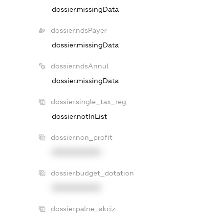
dossier.missingData
dossier.ndsPayer
dossier.missingData
dossier.ndsAnnul
dossier.missingData
dossier.single_tax_reg
dossier.notInList
dossier.non_profit
XXXXXXXXXX
dossier.budget_dotation
XXXXXXXXXX
dossier.palne_akciz