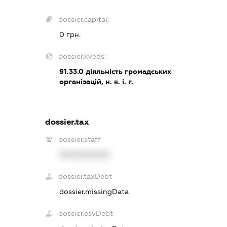
dossier.capital:
0 грн.
dossier.kveds:
91.33.0
діяльність громадських
організацій, н. в. і. г.
dossier.tax
dossier.staff
XXXXXXXXXX
dossier.taxDebt
dossier.missingData
dossier.esvDebt