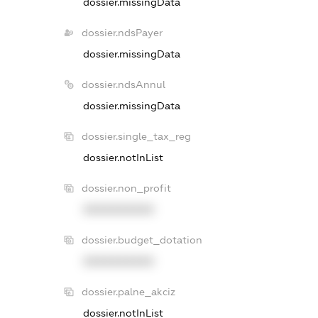
dossier.missingData
dossier.ndsPayer
dossier.missingData
dossier.ndsAnnul
dossier.missingData
dossier.single_tax_reg
dossier.notInList
dossier.non_profit
XXXXXXXXXX
dossier.budget_dotation
XXXXXXXXXX
dossier.palne_akciz
dossier.notInList