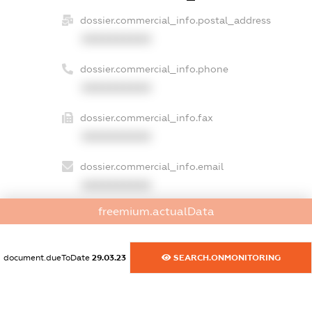
dossier.commercial_info.postal_address
XXXXXXXXXX
dossier.commercial_info.phone
XXXXXXXXXX
dossier.commercial_info.fax
XXXXXXXXXX
dossier.commercial_info.email
XXXXXXXXXX
freemium.actualData
dossier.commercial_info.website
XXXXXXXXXX
document.dueToDate
29.03.23
SEARCH.ONMONITORING
dossier.commercial_info.activity
XXXXXXXXXX