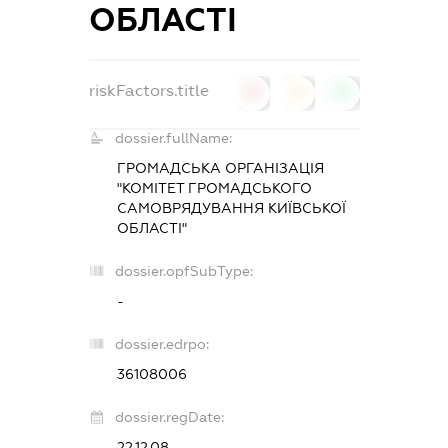
ОБЛАСТІ
riskFactors.title
0
0
0
dossier.fullName:
ГРОМАДСЬКА ОРГАНІЗАЦІЯ
"КОМІТЕТ ГРОМАДСЬКОГО
САМОВРЯДУВАННЯ КИЇВСЬКОЇ
ОБЛАСТІ"
dossier.opfSubType:
-
dossier.edrpo:
36108006
dossier.regDate:
22.12.08