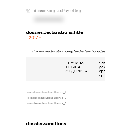
dossier.bigTaxPayerReg
XXXXXXXXXX
dossier.declarations.title
2017
dossier.declarations.pepName
dossier.declarations.personName
dossier.declaratio
НЕМЧИНА
Членство суб’єкта
ТЕТЯНА
декларування в
ФЕДОРІВНА
організаціях та їх
органах
dossier.declarations.license_1
dossier.declarations.license_2
dossier.declarations.license_3
dossier.sanctions