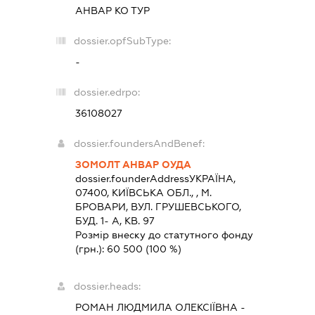
АНВАР КО ТУР
dossier.opfSubType:
-
dossier.edrpo:
36108027
dossier.foundersAndBenef:
ЗОМОЛТ АНВАР ОУДА
dossier.founderAddress
УКРАЇНА,
07400, КИЇВСЬКА ОБЛ., , М.
БРОВАРИ, ВУЛ. ГРУШЕВСЬКОГО,
БУД. 1- А, КВ. 97
Розмір внеску до статутного фонду
(грн.):
60 500
(100 %)
dossier.heads:
РОМАН ЛЮДМИЛА ОЛЕКСІЇВНА
-