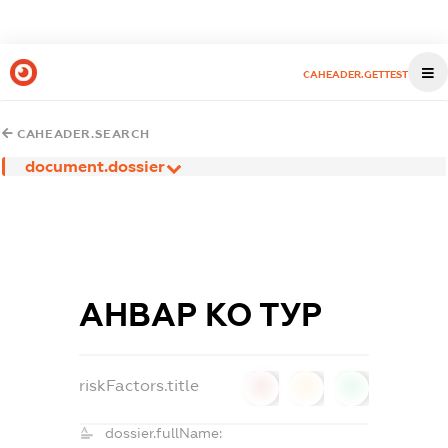
CAHEADER.GETTEST
CAHEADER.SEARCH
document.dossier
АНВАР КО ТУР
riskFactors.title
0
0
0
dossier.fullName: