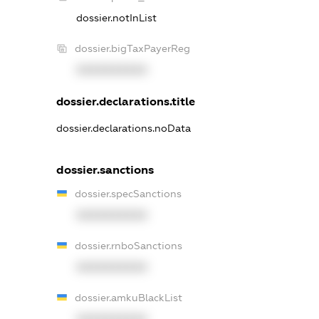
dossier.notInList
dossier.bigTaxPayerReg
XXXXXXXXXX
dossier.declarations.title
dossier.declarations.noData
dossier.sanctions
dossier.specSanctions
XXXXXXXXXX
dossier.rnboSanctions
XXXXXXXXXX
dossier.amkuBlackList