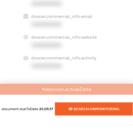
XXXXXXXXXX
dossier.commercial_info.email
XXXXXXXXXX
dossier.commercial_info.website
XXXXXXXXXX
dossier.commercial_info.activity
XXXXXXXXXX
freemium.actualData
freemium.exampleText_1
freemium.exampleText_2
freemium.anonymousPerSearch2
document.dueToDate
25.03.17
SEARCH.ONMONITORING
FREEMIUM.DETAILS
FREEMIUM.REGISTER