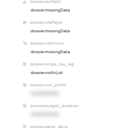
dossier.esvDebt
dossier.missingData
dossier.ndsPayer
dossier.missingData
dossier.ndsAnnul
dossier.missingData
dossier.single_tax_reg
dossier.notInList
dossier.non_profit
XXXXXXXXXX
dossier.budget_dotation
XXXXXXXXXX
dossier.palne_akciz