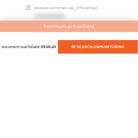
dossier.commercial_info.email
XXXXXXXXXX
freemium.actualData
dossier.commercial_info.website
XXXXXXXXXX
document.dueToDate
03.05.25
SEARCH.ONMONITORING
dossier.commercial_info.activity
XXXXXXXXXX
freemium.exampleText_1
freemium.exampleText_2
freemium.anonymousPerSearch2
FREEMIUM.DETAILS
FREEMIUM.REGISTER