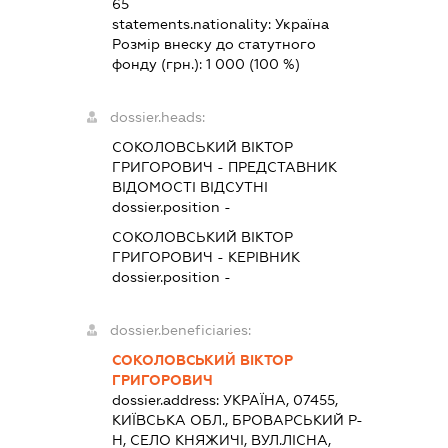
65
statements.nationality:
Україна
Розмір внеску до статутного
фонду (грн.):
1 000
(100 %)
dossier.heads:
СОКОЛОВСЬКИЙ ВІКТОР
ГРИГОРОВИЧ
-
ПРЕДСТАВНИК
ВІДОМОСТІ ВІДСУТНІ
dossier.position -
СОКОЛОВСЬКИЙ ВІКТОР
ГРИГОРОВИЧ
-
КЕРІВНИК
dossier.position -
dossier.beneficiaries:
СОКОЛОВСЬКИЙ ВІКТОР
ГРИГОРОВИЧ
dossier.address:
УКРАЇНА, 07455,
КИЇВСЬКА ОБЛ., БРОВАРСЬКИЙ Р-
Н, СЕЛО КНЯЖИЧІ, ВУЛ.ЛІСНА,