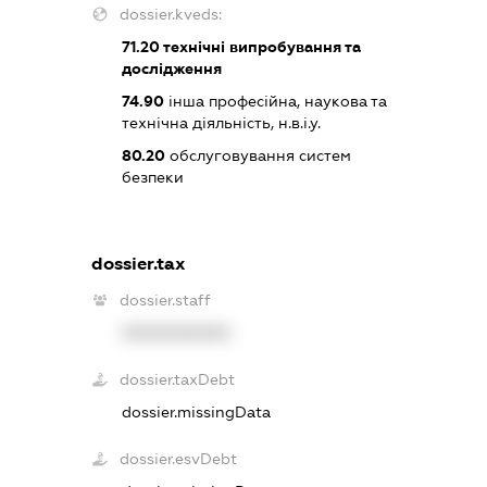
dossier.kveds:
71.20
технічні випробування та
дослідження
74.90
інша професійна, наукова та
технічна діяльність, н.в.і.у.
80.20
обслуговування систем
безпеки
dossier.tax
dossier.staff
XXXXXXXXXX
dossier.taxDebt
dossier.missingData
dossier.esvDebt