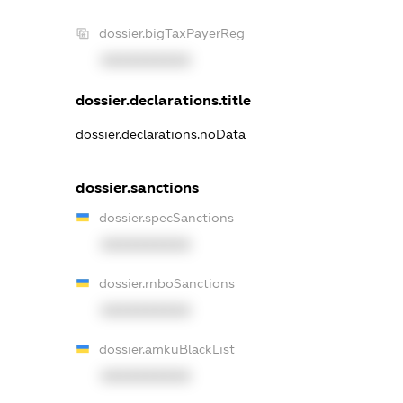
dossier.bigTaxPayerReg
XXXXXXXXXX
dossier.declarations.title
dossier.declarations.noData
dossier.sanctions
dossier.specSanctions
XXXXXXXXXX
dossier.rnboSanctions
XXXXXXXXXX
dossier.amkuBlackList
XXXXXXXXXX