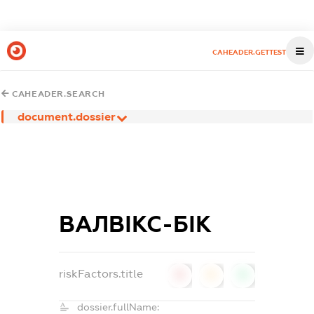
CAHEADER.GETTEST
CAHEADER.SEARCH
document.dossier
ВАЛВІКС-БІК
riskFactors.title
0
0
0
dossier.fullName: