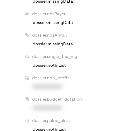
dossier.missingData
dossier.ndsPayer
dossier.missingData
dossier.ndsAnnul
dossier.missingData
dossier.single_tax_reg
dossier.notInList
dossier.non_profit
XXXXXXXXXX
dossier.budget_dotation
XXXXXXXXXX
dossier.palne_akciz
dossier.notInList