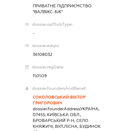
ПРИВАТНЕ ПІДПРИЄМСТВО
"ВАЛВІКС-БІК"
dossier.opfSubType:
-
dossier.edrpo:
36108032
dossier.regDate:
11.01.09
dossier.foundersAndBenef:
СОКОЛОВСЬКИЙ ВІКТОР
ГРИГОРОВИЧ
dossier.founderAddress
УКРАЇНА,
07455, КИЇВСЬКА ОБЛ.,
БРОВАРСЬКИЙ Р-Н, СЕЛО
КНЯЖИЧІ, ВУЛ.ЛІСНА, БУДИНОК